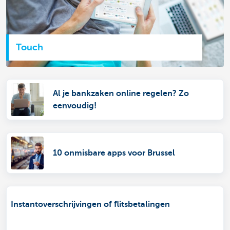
Touch
Al je bankzaken online regelen? Zo
eenvoudig!
10 onmisbare apps voor Brussel
Instantoverschrijvingen of flitsbetalingen