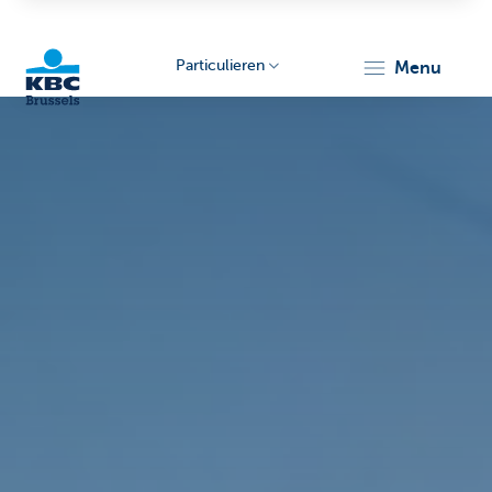
Particulieren
menu
KBC
Brussels