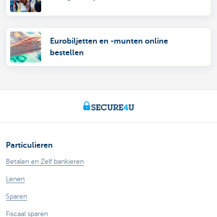
Eurobiljetten en -munten online
bestellen
Particulieren
Betalen en Zelf bankieren
Lenen
Sparen
Fiscaal sparen