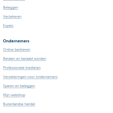
Beleggen
Verzekeren
Expats
Ondernemers
Online bankieren
Betalen en betaald worden
Professionele kredieten
Verzekeringen voor ondernemers
Sparen en beleggen
Mijn webshop
Buitenlandse handel