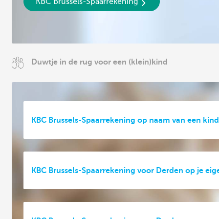
KBC Brussels-Spaarrekening
Duwtje in de rug voor een (klein)kind
KBC Brussels-Spaarrekening op naam van een kind
KBC Brussels-Spaarrekening voor Derden op je ei