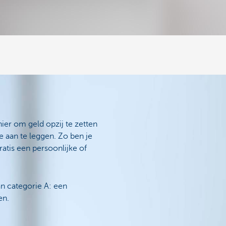
ier om geld opzij te zetten
 aan te leggen. Zo ben je
tis een persoonlijke of
n categorie A: een
en.