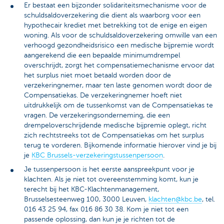
Er bestaat een bijzonder solidariteitsmechanisme voor de
schuldsaldoverzekering die dient als waarborg voor een
hypothecair krediet met betrekking tot de enige en eigen
woning. Als voor de schuldsaldoverzekering omwille van een
verhoogd gezondheidsrisico een medische bijpremie wordt
aangerekend die een bepaalde minimumdrempel
overschrijdt, zorgt het compensatiemechanisme ervoor dat
het surplus niet moet betaald worden door de
verzekeringnemer, maar ten laste genomen wordt door de
Compensatiekas. De verzekeringnemer hoeft niet
uitdrukkelijk om de tussenkomst van de Compensatiekas te
vragen. De verzekeringsonderneming, die een
drempeloverschrijdende medische bijpremie oplegt, richt
zich rechtstreeks tot de Compensatiekas om het surplus
terug te vorderen. Bijkomende informatie hierover vind je bij
je
KBC Brussels-verzekeringstussenpersoon
.
Je tussenpersoon is het eerste aanspreekpunt voor je
klachten. Als je niet tot overeenstemming komt, kun je
terecht bij het KBC-Klachtenmanagement,
Brusselsesteenweg 100, 3000 Leuven,
klachten@kbc.be
, tel.
016 43 25 94, fax 016 86 30 38. Kom je niet tot een
passende oplossing, dan kun je je richten tot de