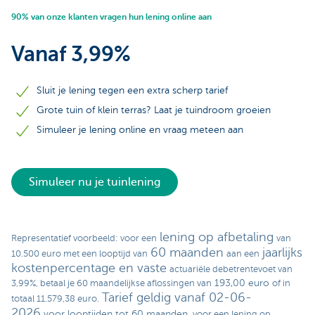
90% van onze klanten vragen hun lening online aan
Vanaf 3,99%
Sluit je lening tegen een extra scherp tarief
Grote tuin of klein terras? Laat je tuindroom groeien
Simuleer je lening online en vraag meteen aan
Simuleer nu je tuinlening
lening op afbetaling
Representatief voorbeeld: voor een
van
60 maanden
jaarlijks
10.500 euro met een looptijd van
aan een
kostenpercentage en vaste
actuariële debetrentevoet van
193,00 euro
3,99%, betaal je 60 maandelijkse aflossingen van
of in
Tarief geldig vanaf 02-06-
totaal 11.579,38 euro.
2026
voor looptijden tot 60 maanden,
voor een lening op