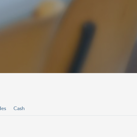
des
Cash