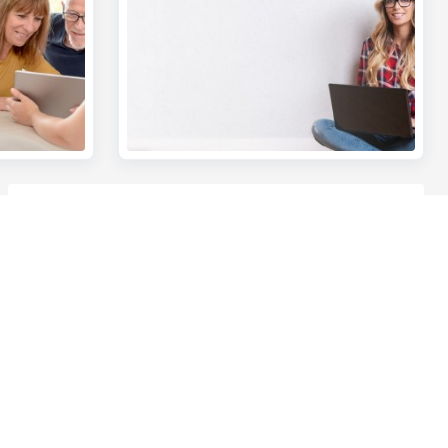
ingen om je
Samen veiliger bankieren en surfen
Andere websites
Ondernemers