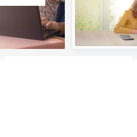
heeft tal van gratis opleid
op weg te helpen.
Hoe aanmelden en tekenen in KBC Brussels Touch
met KBC Brussels Business
s
Wij staan voor je klaar
en
Maak een afspraak