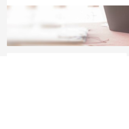
Eurobiljetten en -munten online bestellen
Particulieren
Ondernemer
Betalen en Zelf bankieren
Online bankier