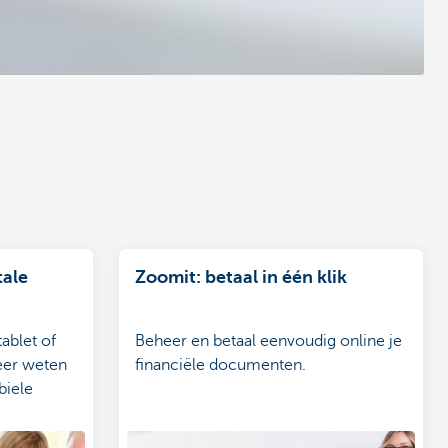
tale
Zoomit: betaal in één klik
ablet of
Beheer en betaal eenvoudig online je
eer weten
financiële documenten.
biele
ekeren? KBC