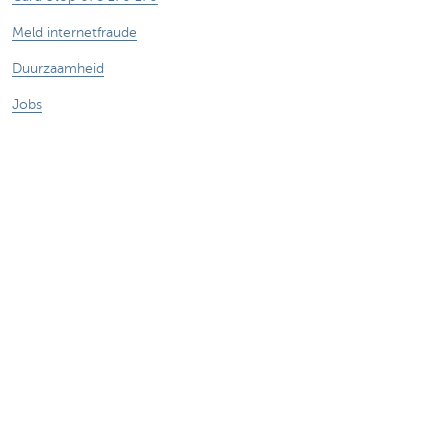
Meld internetfraude
Duurzaamheid
Jobs
Andere websites
Ondernemers
Commercial banking
Private Banking
KBC
CBC
KBC Groep
Alle websites