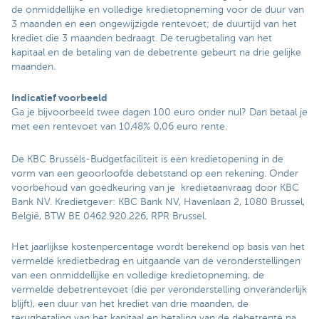
de onmiddellijke en volledige kredietopneming voor de duur van
3 maanden en een ongewijzigde rentevoet; de duurtijd van het
krediet die 3 maanden bedraagt. De terugbetaling van het
kapitaal en de betaling van de debetrente gebeurt na drie gelijke
maanden.
Indicatief voorbeeld
Ga je bijvoorbeeld twee dagen 100 euro onder nul? Dan betaal je
met een rentevoet van 10,48% 0,06 euro rente.
De KBC Brussels-Budgetfaciliteit is een kredietopening in de
vorm van een geoorloofde debetstand op een rekening. Onder
voorbehoud van goedkeuring van je kredietaanvraag door KBC
Bank NV. Kredietgever: KBC Bank NV, Havenlaan 2, 1080 Brussel,
België, BTW BE 0462.920.226, RPR Brussel.
Het jaarlijkse kostenpercentage wordt berekend op basis van het
vermelde kredietbedrag en uitgaande van de veronderstellingen
van een onmiddellijke en volledige kredietopneming, de
vermelde debetrentevoet (die per veronderstelling onveranderlijk
blijft), een duur van het krediet van drie maanden, de
terugbetaling van het kapitaal en betaling van de debetrente na