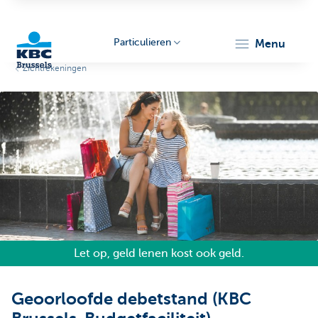
Particulieren
menu
Zichtrekeningen
KBC
Brussels
Let op, geld lenen kost ook geld.
Geoorloofde debetstand (KBC