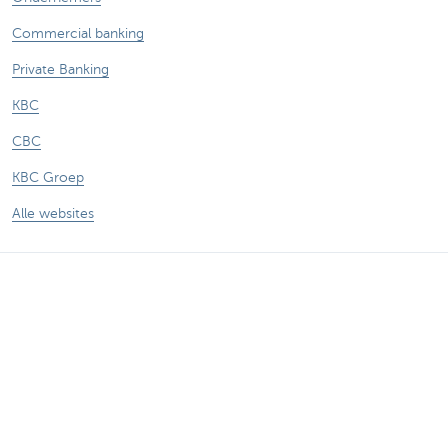
Commercial banking
Private Banking
KBC
CBC
KBC Groep
Alle websites
Let op, geld lenen kost ook geld.
Sitemap
Over KBC Brussels
Persberichten
Tarieven