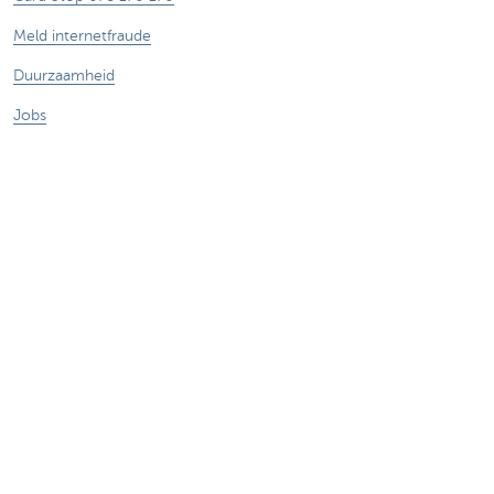
Meld internetfraude
Duurzaamheid
Jobs
Andere websites
Ondernemers
Commercial banking
Private Banking
KBC
CBC
KBC Groep
Alle websites