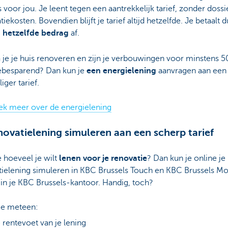
s voor jou. Je leent tegen een aantrekkelijk tarief, zonder dossi
atiekosten. Bovendien blijft je tarief altijd hetzelfde. Je betaalt 
hetzelfde bedrag
af.
je je huis renoveren en zijn je verbouwingen voor minstens 
ebesparend? Dan kun je
een energielening
aanvragen aan een
iger tarief.
ek meer over de energielening
novatielening simuleren aan een scherp tarief
 hoeveel je wilt
lenen voor je renovatie
? Dan kun je online je
tielening simuleren in KBC Brussels Touch en KBC Brussels Mo
 in je KBC Brussels-kantoor. Handig, toch?
 je meteen:
 rentevoet van je lening