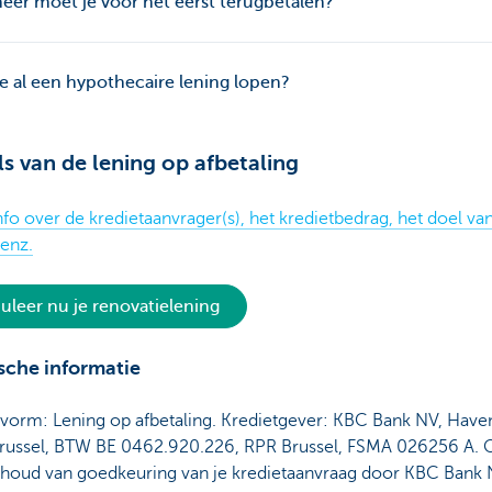
er moet je voor het eerst terugbetalen?
e al een hypothecaire lening lopen?
ls van de lening op afbetaling
fo over de kredietaanvrager(s), het kredietbedrag, het doel va
 enz.
uleer nu je renovatielening
sche informatie
tvorm: Lening op afbetaling. Kredietgever: KBC Bank NV, Haven
russel, BTW BE 0462.920.226, RPR Brussel, FSMA 026256 A. 
houd van goedkeuring van je kredietaanvraag door KBC Bank 