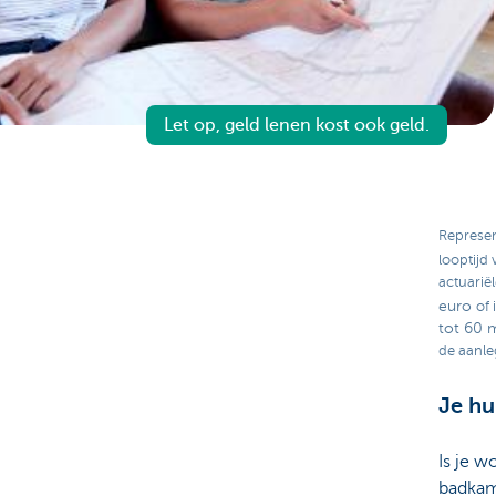
Brussels
Let op, geld lenen kost ook geld.
Represen
looptijd 
actuarië
euro
of 
tot 60 
de aanleg
Je hu
Is je w
badkam