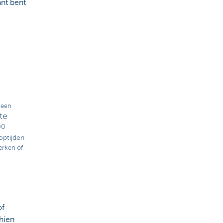
ant bent
 een
te
00
optijden
erken of
of
hien