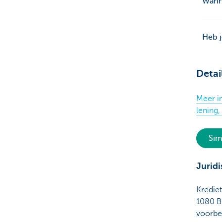
Wanne
Heb j
Detai
Meer in
lening,
Sim
Juridi
Kredie
1080 B
voorbe