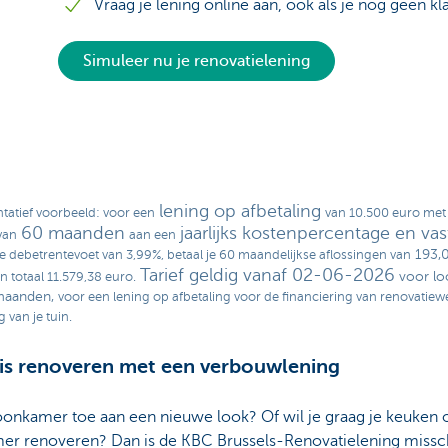
Vraag je lening online aan, ook als je nog geen kl
Simuleer nu je renovatielening
lening op afbetaling
tatief voorbeeld: voor een
van 10.500 euro met
60 maanden
jaarlijks kostenpercentage en vas
van
aan een
193,
le debetrentevoet van 3,99%, betaal je 60 maandelijkse aflossingen van
Tarief geldig vanaf 02-06-2026
voor lo
in totaal 11.579,38 euro.
maanden,
voor een lening op afbetaling voor de financiering van renovatiew
 van je tuin.
is renoveren met een verbouwlening
oonkamer toe aan een nieuwe look? Of wil je graag je keuken 
er renoveren? Dan is de KBC Brussels-Renovatielening missc