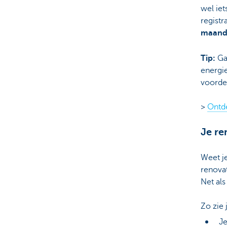
wel iet
registr
maand 
Tip:
Ga 
energi
voordel
>
Ontd
Je re
Weet je
renova
Net als
Zo zie
Je