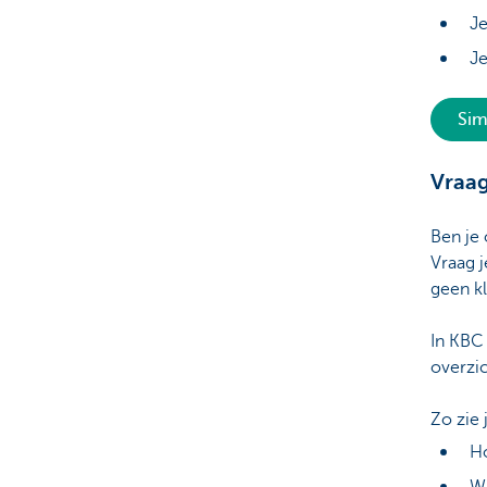
Je
Je
Sim
Vraag
Ben je 
Vraag j
geen kl
In KBC 
overzic
Zo zie 
Ho