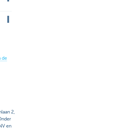
n de
laan 2,
Onder
NV en