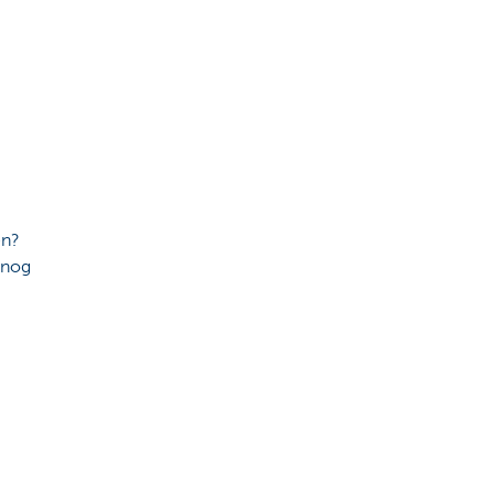
en?
 nog