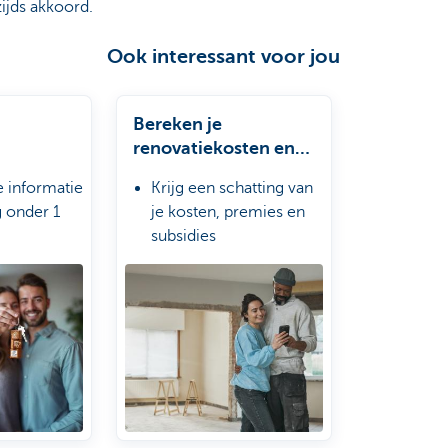
ijds akkoord.
Ook interessant voor jou
Bereken je
renovatiekosten en
premies met Setle
le informatie
Krijg een schatting van
 onder 1
je kosten, premies en
subsidies
Simuleer gratis en
vrijblijvend
Gebruik de schatting
voor de aanvraag van je
woonlening*