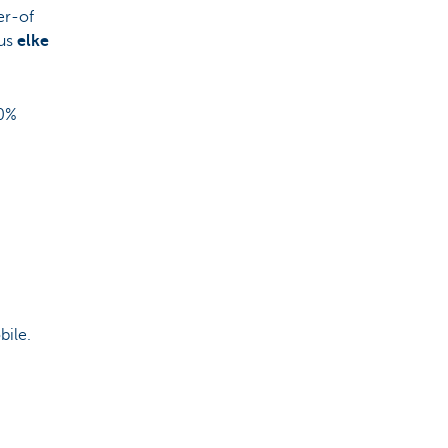
er-of
dus
elke
50%
bile.