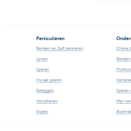
Particulieren
Onder
Betalen en Zelf bankieren
Online 
Lenen
Betalen
Sparen
Profess
Fiscaal sparen
Verzek
Beleggen
Sparen 
Verzekeren
Mijn w
Expats
Buitenl