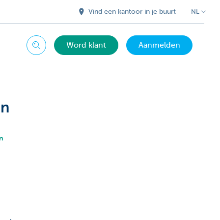
Vind een kantoor in je buurt
NL
Word klant
Aanmelden
Zoeken
en
n