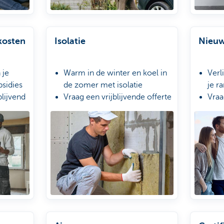
kosten
Isolatie
Nieu
 je
Warm in de winter en koel in
Verl
bsidies
de zomer met isolatie
je r
blijvend
Vraag een vrijblijvende offerte
Vraa
voor de
aan
met 
lening*
Volg je aanvraag op met KBC
Volg
Mobile
Mob