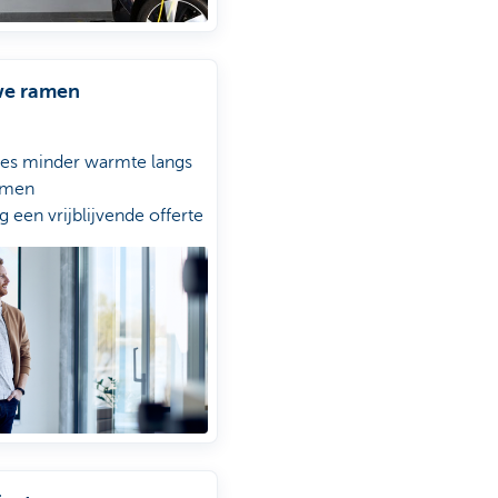
we ramen
ies minder warmte langs
amen
g een vrijblijvende offerte
Impact Us Today
 je aanvraag op met KBC
ile