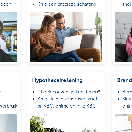
 geen
Krijg een precieze schatting
snel
tform
van erkende Immoscoop-
In 3
makelaars
enke
nieuwe
Gratis en vrijblijvend, zonder
Je k
verplichtingen
indi
Hypothecaire lening
Brand
n
Check hoeveel je kunt lenen*
Bere
Krijg altijd je scherpste tarief
Slui
 verbruik
bij KBC, online en in je KBC-
onli
kantoor
Geef
Overloop je aanvraag met je
bij 
woonexpert