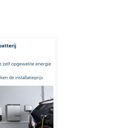
atterij
je zelf opgewekte energie
ken de installatieprijs
g vrijblijvend een offerte