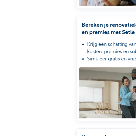
Bereken je renovatie
en premies met Setle
Krijg een schatting van
kosten, premies en su
Simuleer gratis en vrij
Gebruik de schatting 
aanvraag van je woon