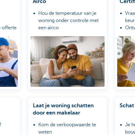
Airco
Certif
Hou de temperatuur van je
Vraa
woning onder controle met
keu
 offerte
een airco
Ont
ay
Vraag een vrijblijvende offerte
prij
et KBC
aan bij onze betrouwbare
De e
partner Impact Us Today
Imm
Volg je aanvraag en de
met 
uitvoering van je werken
makkelijk op met KBC
Brussels Mobile
Laat je woning schatten
Schat 
door een makelaar
f
Kom de verkoopwaarde te
Je h
weten
bouw