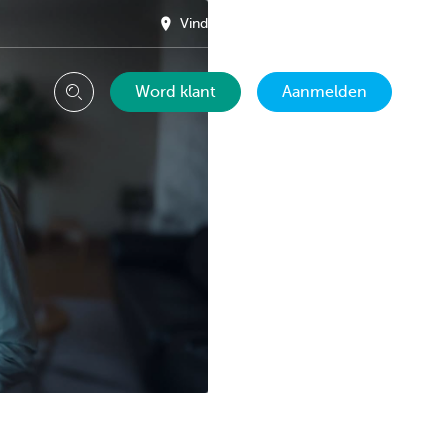
Vind een kantoor in je buurt
NL
Word klant
Aanmelden
Zoeken