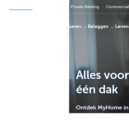
Particulieren
Ondernemen
Private Banking
Commercial
Betalen
Sparen
Beleggen
Lenen
KBC
Alles voo
één dak
Ontdek MyHome in 