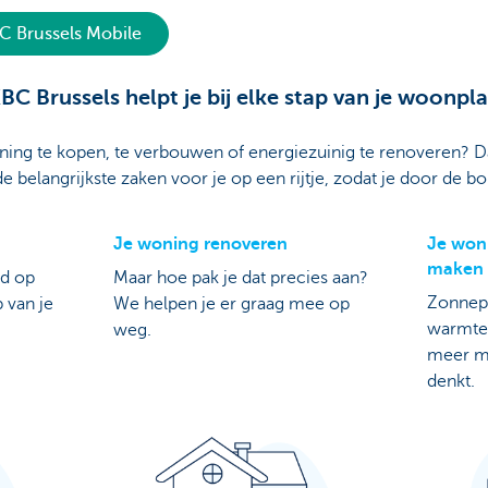
 Brussels Mobile
BC Brussels helpt je bij elke stap van je woonpl
ing te kopen, te verbouwen of energiezuinig te renoveren? Dan
e belangrijkste zaken voor je op een rijtje, zodat je door de bo
Je woning renoveren
Je won
maken
id op
Maar hoe pak je dat precies aan?
Zonnep
p van je
We helpen je er graag mee op
warmtep
weg.
meer mo
denkt.