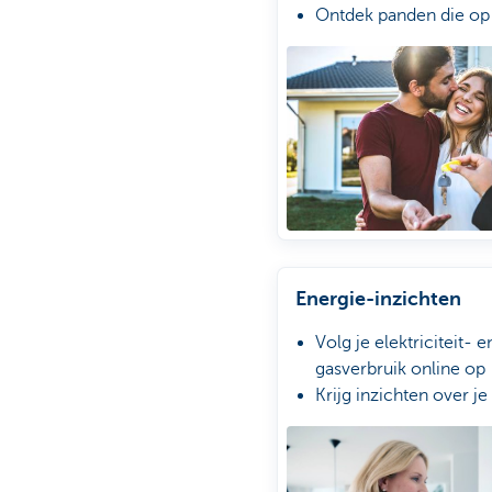
Ontdek panden die op
enkel ander immopla
staan
Krijg meldingen van 
panden voor jou
Energie-inzichten
Volg je elektriciteit- e
gasverbruik online op
Krijg inzichten over je
Krijg tips om je
energieverbruik te
verminderen