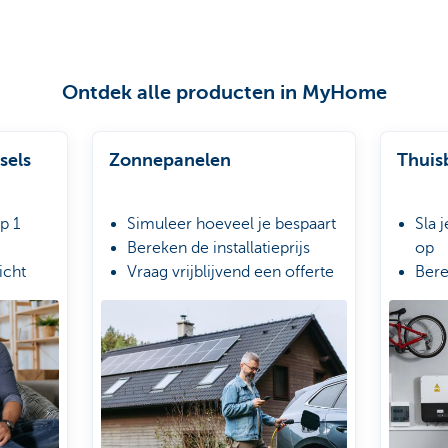
Ontdek alle producten in MyHome
sels
Zonnepanelen
Thuisb
p 1
Simuleer hoeveel je bespaart
Sla 
Bereken de installatieprijs
op
icht
Vraag vrijblijvend een offerte
Bere
aan
Vraa
aan