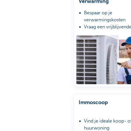
Verwarming
Bespaar op je
verwarmingskosten
Vraag een vrijblijvende
aan bij Impact Us Tod
Volg je aanvrag op m
Mobile
Immoscoop
Vind je ideale koop- o
huurwoning