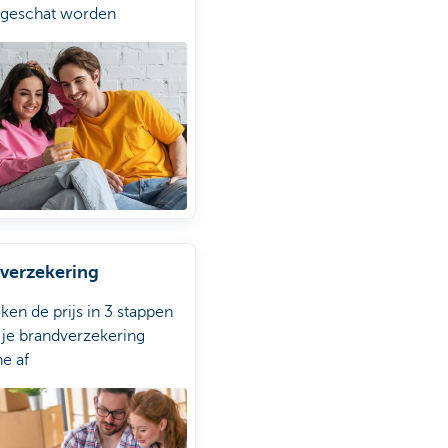
 geschat worden
 korte stappen kun je
le gegevens invullen
rijgt meteen een
catieve schatting
verzekering
ken de prijs in 3 stappen
t je brandverzekering
ne af
 schade aan in de app of
je verzekeringsagent