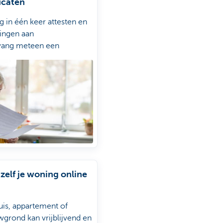
icaten
g in één keer attesten en
ringen aan
vang meteen een
sschatting
xperten van De
owinkel nemen contact
je op
zelf je woning online
uis, appartement of
grond kan vrijblijvend en