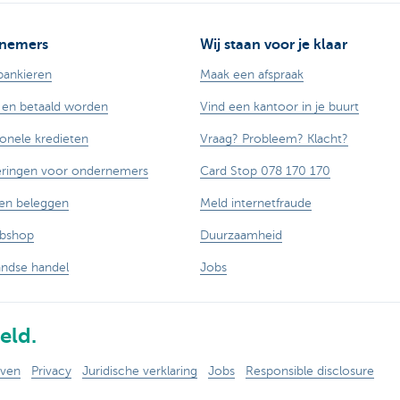
nemers
Wij staan voor je klaar
bankieren
Maak een afspraak
 en betaald worden
Vind een kantoor in je buurt
ionele kredieten
Vraag? Probleem? Klacht?
eringen voor ondernemers
Card Stop 078 170 170
en beleggen
Meld internetfraude
ebshop
Duurzaamheid
andse handel
Jobs
eld.
even
Privacy
Juridische verklaring
Jobs
Responsible disclosure