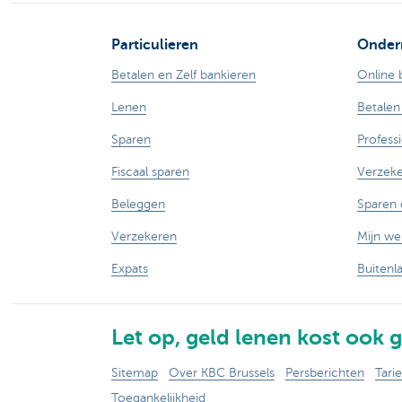
Particulieren
Onder
Betalen en Zelf bankieren
Online 
Lenen
Betalen
Sparen
Profess
Fiscaal sparen
Verzek
Beleggen
Sparen 
Verzekeren
Mijn w
Expats
Buitenl
Let op, geld lenen kost ook g
Sitemap
Over KBC Brussels
Persberichten
Tari
Toegankelijkheid