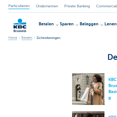
Particulieren
Ondernemen
Private Banking
Commercial
Betalen
Sparen
Beleggen
Lenen
Home
Betalen
Zichtrekeningen
KBC
De
KBC
Brus
Basi
g