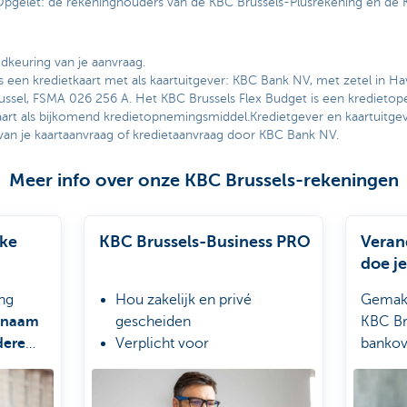
. Opgelet: de rekeninghouders van de KBC Brussels-Plusrekening en de 
keuring van je aanvraag.
s een kredietkaart met als kaartuitgever: KBC Bank NV, met zetel in Hav
ssel, FSMA 026 256 A. Het KBC Brussels Flex Budget is een kredietop
art als bijkomend kredietopnemingsmiddel.Kredietgever en kaartuitge
an je kaartaanvraag of kredietaanvraag door KBC Bank NV.
Meer info over onze KBC Brussels-rekeningen
jke
KBC Brussels-Business PRO
Veran
doe je
ng
Hou zakelijk en privé
Gemakk
p naam
gescheiden
KBC Br
dere
Verplicht voor
bankov
vennootschappen
100% fiscaal aftrekbaar