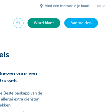
Vind een kantoor in je buurt
NL
Word klant
Aanmelden
Zoeken
els
kiezen voor een
Brussels
de Beste bankapp van de
allerlei extra diensten
dekken.