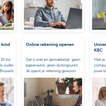
 kind
Online rekening openen
Unive
KBC
 10 tot
Dat is snel en gemakkelijk: geen
Heb je
als ouder
papierwerk, geen sluitingsuren.
compute
Brussels
Je opent je rekening gewoon
jouw b
Touch.
vanuit je luie zetel wanneer het
digitaa
jou het beste past.
ideale 