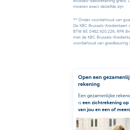
Brussels-Basisrekening gratis
moeten exact dezelfde zijn.
** Onder voorbehoud van goed
De KBC Brussels-Kredietkaart i
BTW BE 0462.920.226, RPR Bru
met de KBC Brussels-Kredietka
voorbehoud van goedkeuring v
Open een gezamenli
rekening
Een gezamenlijke rekeni
is
een zichtrekening o
van jou en een of meer
andere personen
.