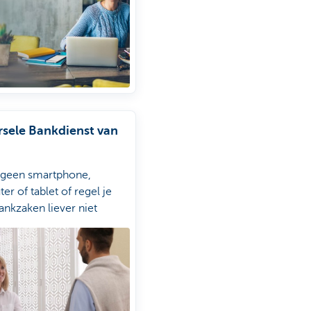
rsele Bankdienst van
 geen smartphone,
r of tablet of regel je
ankzaken liever niet
l? Dan is dit voor jou de
oplossing.