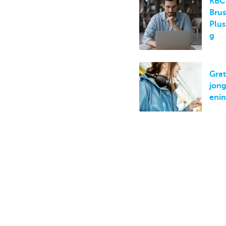
KBC
Brus
Brussels
Plus
g
Grat
jon
eni