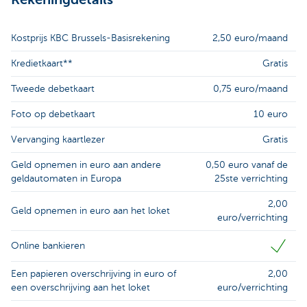
Kostprijs KBC Brussels-Basisrekening
2,50 euro/maand
Kredietkaart**
Gratis
Tweede debetkaart
0,75 euro/maand
Foto op debetkaart
10 euro
Vervanging kaartlezer
Gratis
Geld opnemen in euro aan andere
0,50 euro vanaf de
geldautomaten in Europa
25ste verrichting
2,00
Geld opnemen in euro aan het loket
euro/verrichting
Online bankieren
Een papieren overschrijving in euro of
2,00
een overschrijving aan het loket
euro/verrichting