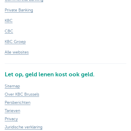
Private Banking
KBC
CBC
KBC Groep
Alle websites
Let op, geld lenen kost ook geld.
Sitemap
Over KBC Brussels
Persberichten
Tarieven
Privacy
Juridische verklaring