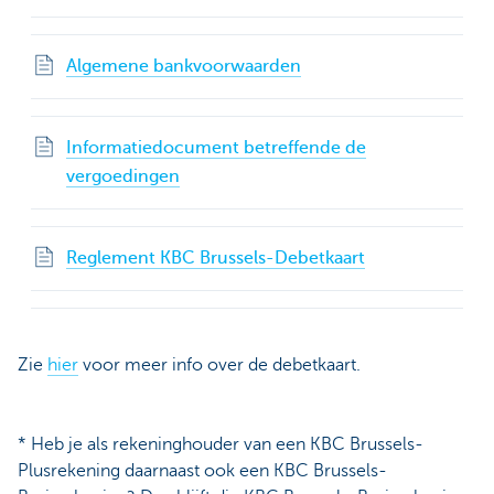
Algemene bankvoorwaarden
Informatiedocument betreffende de
vergoedingen
Reglement KBC Brussels-Debetkaart
Zie
hier
voor meer info over de debetkaart.
* Heb je als rekeninghouder van een KBC Brussels-
Plusrekening daarnaast ook een KBC Brussels-