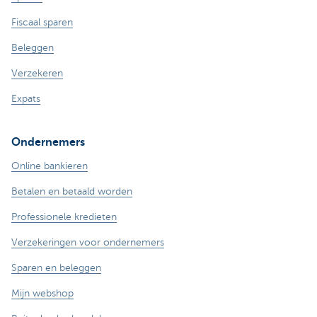
Fiscaal sparen
Beleggen
Verzekeren
Expats
Ondernemers
Online bankieren
Betalen en betaald worden
Professionele kredieten
Verzekeringen voor ondernemers
Sparen en beleggen
Mijn webshop