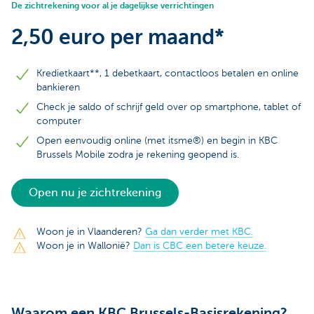
De zichtrekening voor al je dagelijkse verrichtingen
2,50 euro per maand*
Kredietkaart**, 1 debetkaart, contactloos betalen en online
bankieren
Check je saldo of schrijf geld over op smartphone, tablet of
computer
Open eenvoudig online (met itsme®) en begin in KBC
Brussels Mobile zodra je rekening geopend is.
Open nu je zichtrekening
Woon je in Vlaanderen?
Ga dan verder met KBC.
Woon je in Wallonië?
Dan is CBC een betere keuze.
Waarom een KBC Brussels-Basisrekening?