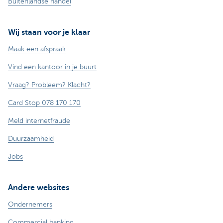
Buitenlandse handel
Wij staan voor je klaar
Maak een afspraak
Vind een kantoor in je buurt
Vraag? Probleem? Klacht?
Card Stop 078 170 170
Meld internetfraude
Duurzaamheid
Jobs
Andere websites
Ondernemers
Commercial banking