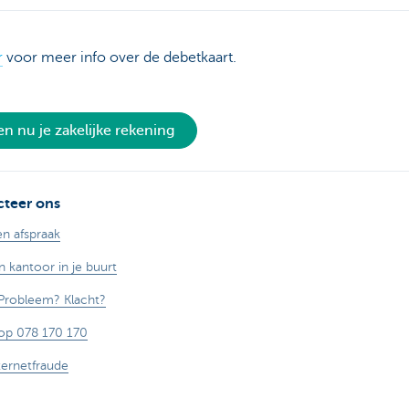
r
voor meer info over de debetkaart.
n nu je zakelijke rekening
teer ons
n afspraak
n kantoor in je buurt
Probleem? Klacht?
op 078 170 170
ternetfraude