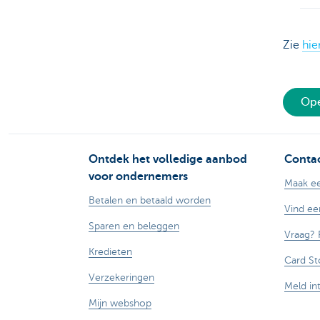
Zie
hie
Ope
Ontdek het volledige aanbod
Contac
voor ondernemers
Maak ee
Betalen en betaald worden
Vind ee
Sparen en beleggen
Vraag? 
Kredieten
Card St
Verzekeringen
Meld in
Mijn webshop