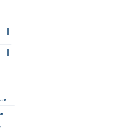
jaar
ar
r