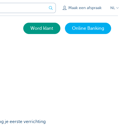
Maak een afspraak
NL
Word klant
Online Banking
g je eerste verrichting