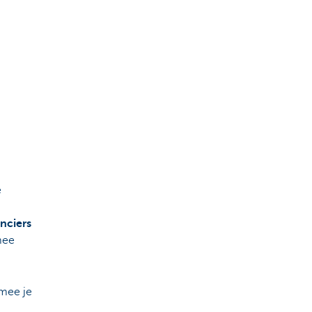
e
nciers
ee
mee je