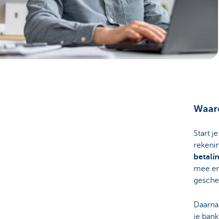
Ondernemers
Waaro
Start j
rekeni
betali
mee en
gesche
Daarnaa
je bank