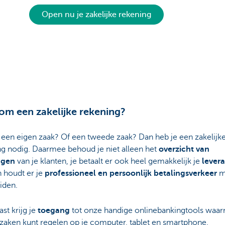
Open nu je zakelijke rekening
m een zakelijke rekening?
e een eigen zaak? Of een tweede zaak? Dan heb je een zakelijk
ng nodig. Daarmee behoud je niet alleen het
overzicht van
ngen
van je klanten, je betaalt er ook heel gemakkelijk je
levera
 houdt er je
professioneel en persoonlijk betalingsverkeer
m
iden.
st krijg je
toegang
tot onze handige onlinebankingtools waar
zaken kunt regelen op je computer, tablet en smartphone.