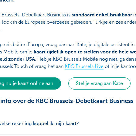
 Brussels-Debetkaart Business is
standaard enkel bruikbaar i
a
(ook in de Europese overzeese gebieden, Turkije en zes ande
.
p reis buiten Europa, vraag dan aan Kate, je digitale assistent i
ls Mobile om je
kaart tijdelijk open te stellen voor de hele w
eld zonder USA
. Heb je KBC Brussels Mobile nog niet, ga dan 
ussels Touch of vraag het aan
KBC Brussels Live
of in je kantoo
ag nu je kaart online aan
Stel je vraag aan Kate
info over de KBC Brussels-Debetkaart Business
elke rekening koppel ik mijn kaart?