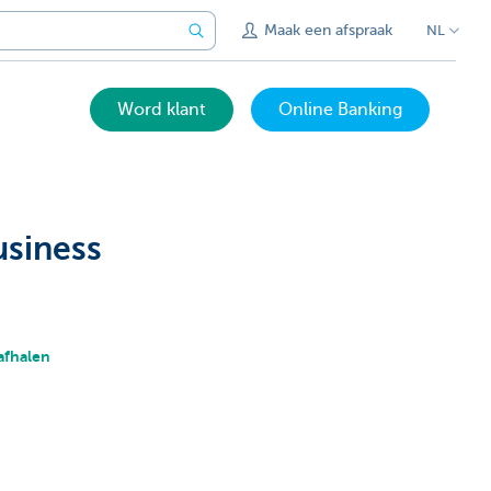
Maak een afspraak
NL
Word klant
Online Banking
usiness
afhalen