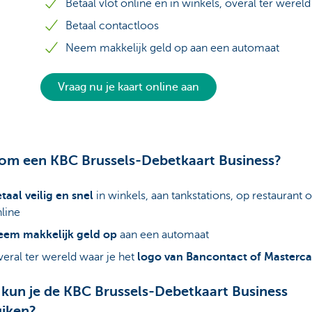
Betaal vlot online en in winkels, overal ter wereld
Betaal contactloos
Neem makkelijk geld op aan een automaat
Vraag nu je kaart online aan
m een KBC Brussels-Debetkaart Business?
taal veilig en snel
in winkels, aan tankstations, op restaurant o
line
eem makkelijk geld op
aan een automaat
eral ter wereld waar je het
logo van Bancontact of Masterca
kun je de KBC Brussels-Debetkaart Business
iken?