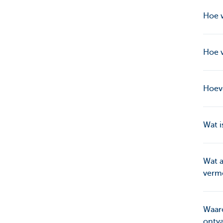
Hoe w
Hoe v
Hoeve
Wat i
Wat a
verm
Waaro
ontv