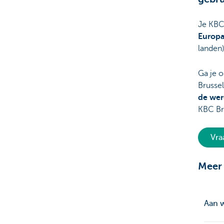
Je KBC
Europ
landen)
Ga je o
Brusse
de wer
KBC Br
Vra
Meer 
Aan w