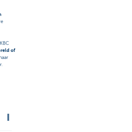
n
re
n KBC
ereld of
naar
r.