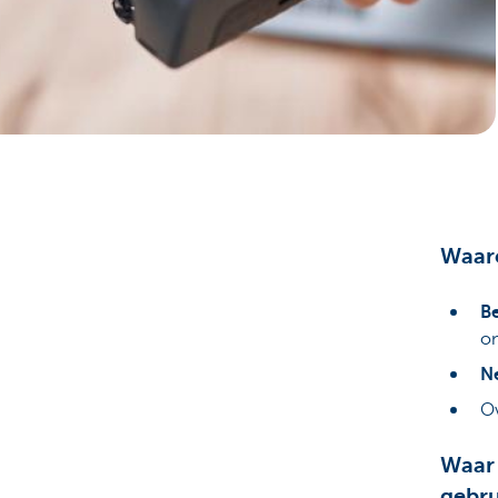
Ondernemers
Waaro
Be
on
N
Ov
Waar 
gebru