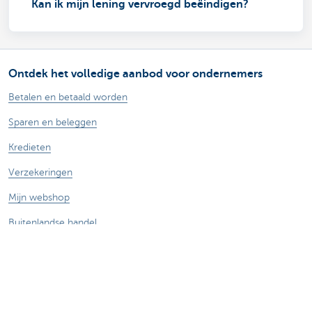
Kan ik mijn lening vervroegd beëindigen?
Ontdek het volledige aanbod voor ondernemers
Betalen en betaald worden
Sparen en beleggen
Kredieten
Verzekeringen
Mijn webshop
Buitenlandse handel
Contacteer ons
Maak een afspraak
Vind een kantoor in je buurt