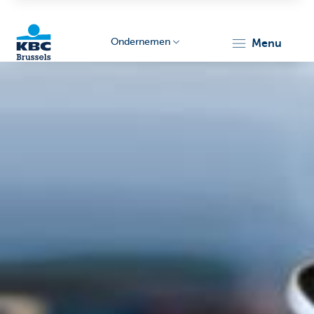
Ondernemen
menu
KBC
Ondernemers