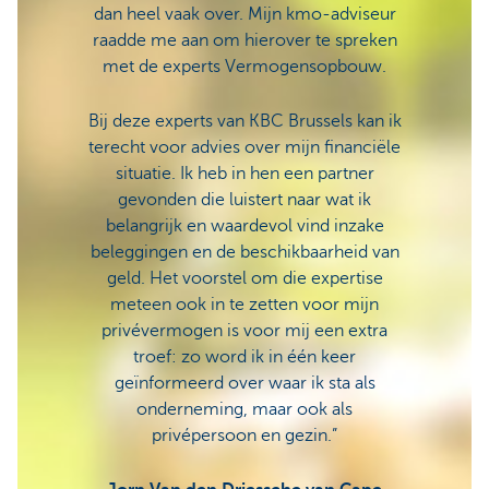
dan heel vaak over. Mijn kmo-adviseur
blijve
raadde me aan om hierover te spreken
met de experts Vermogensopbouw.
De ond
Brusse
Bij deze experts van KBC Brussels kan ik
belangr
terecht voor advies over mijn financiële
w
situatie. Ik heb in hen een partner
gevonden die luistert naar wat ik
Bart V
belangrijk en waardevol vind inzake
Vuu
beleggingen en de beschikbaarheid van
geld. Het voorstel om die expertise
meteen ook in te zetten voor mijn
privévermogen is voor mij een extra
troef: zo word ik in één keer
geïnformeerd over waar ik sta als
onderneming, maar ook als
privépersoon en gezin.”