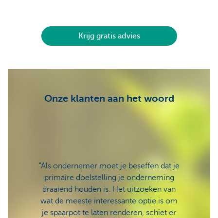
Krijg gratis advies
Onze klanten aan het woord
"Als ondernemer moet je beseffen dat je
"De re
primaire doelstelling je onderneming
verm
draaiend houden is. Het uitzoeken van
divers.
wat de meeste interessante optie is om
spaa
je spaarpot te laten renderen, schiet er
belan