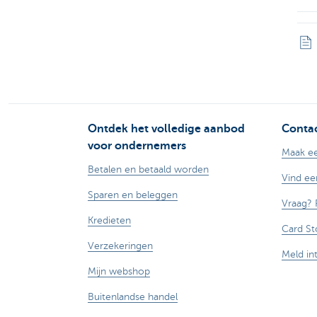
Ontdek het volledige aanbod
Contac
voor ondernemers
Maak ee
Betalen en betaald worden
Vind ee
Sparen en beleggen
Vraag? 
Kredieten
Card St
Verzekeringen
Meld in
Mijn webshop
Buitenlandse handel