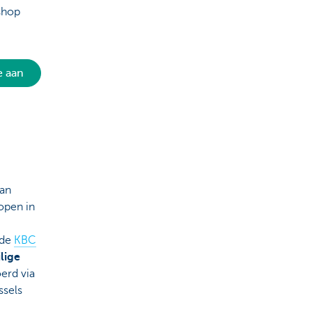
shop
e aan
van
open in
 de
KBC
ilige
erd via
ssels