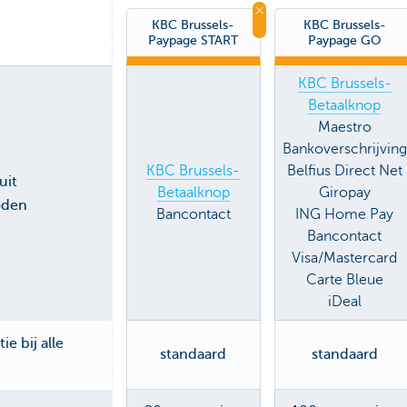
KBC Brussels-
KBC Brussels-
Paypage START
Paypage GO
KBC Brussels-
Betaalknop
Maestro
Bankoverschrijving
KBC Brussels-
Belfius Direct Net
uit
Betaalknop
Giropay
oden
Bancontact
ING Home Pay
Bancontact
Visa/Mastercard
Carte Bleue
iDeal
e bij alle
standaard
standaard