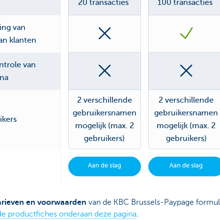
20 transacties
100 transacties
ning van
an klanten
ntrole van
ina
2 verschillende
2 verschillende
gebruikersnamen
gebruikersnamen
ikers
mogelijk (max. 2
mogelijk (max. 2
gebruikers)
gebruikers)
Aan de slag
Aan de slag
arieven en voorwaarden
van de KBC Brussels-Paypage formul
de productfiches onderaan deze pagina
.