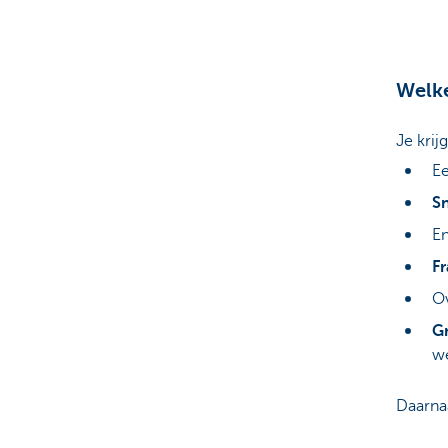
Welke
Je krijg
Ee
Sn
E
F
Ov
Gr
we
Daarnaa