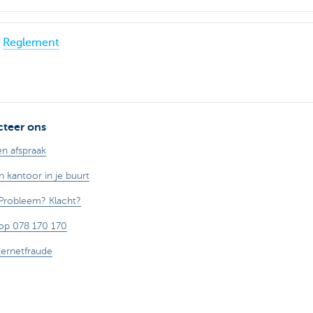
Reglement
teer ons
n afspraak
n kantoor in je buurt
Probleem? Klacht?
op 078 170 170
ternetfraude