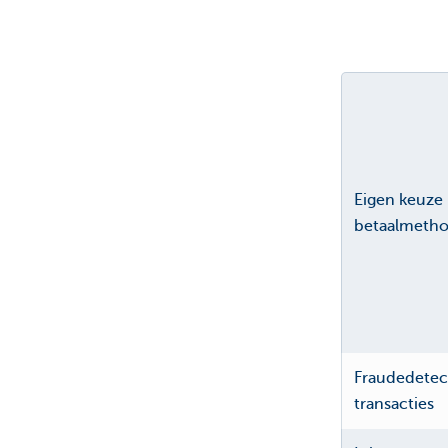
Eigen keuze 
betaalmeth
Fraudedetecti
transacties