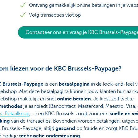
Ontvang gemakkelijk online betalingen in je web
Volg transacties vlot op
Contacteer ons en vraag je KBC Brussels-Paypag
m kiezen voor de KBC Brussels-Paypage?
 Brussels-Paypage
is een
betaalpagina
in de look-and-feel 
ebshop. Met deze betaalpagina kunnen jouw klanten hun aank
ebshop makkelijk en snel
online betalen
. Je kiest zelf welke
lmethodes
je aanbiedt (Bancontact, Mastercard, Maestro, Visa,
ls-Betaalknop
, ...) en KBC Brussels zorgt voor een
snelle en ve
king
van de transacties. Bovendien worden betalingen, uitgevo
 Brussels-Paypage, altijd
gescand
op fraude en zorgt KBC Bru
e nodige
technische ondersteuning
.