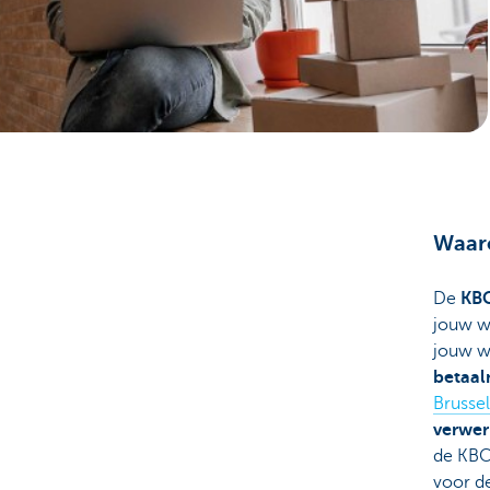
Ondernemers
Waaro
De
KBC
jouw w
jouw w
betaa
Brusse
verwer
de KBC
voor d