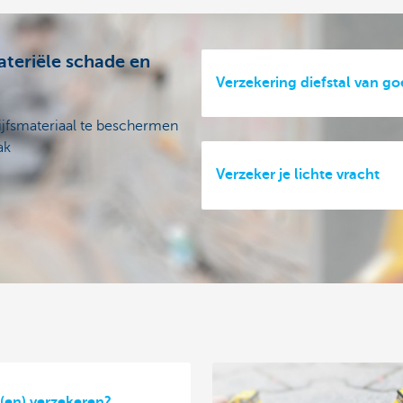
ateriële schade en
Verzekering diefstal van g
ijfsmateriaal te beschermen
ak
Verzeker je lichte vracht
(en) verzekeren?