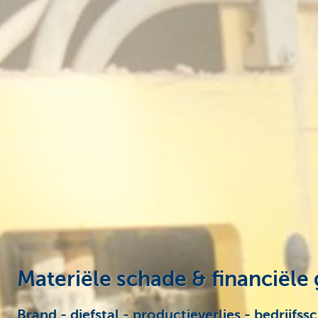
Ondernemers
Materiële schade & financiële
Brand - diefstal - productieverlies - bedrijfssc