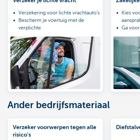
Verzeker je lichte vracht
Zakelijk
Verzekering voor lichte vrachtauto’s
Kies voo
Bescherm je voertuig met de
aanspra
verplichte
Ga voor 
aansprakelijkheidsverzekering
uitgebr
Vul aan met extra's voor een
Simulee
uitgebreide bescherming
Ander bedrijfsmateriaal
Verzeker voorwerpen tegen alle
Diefstal
risico's