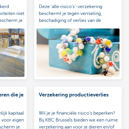
ekerd
Deze ‘alle risico’s’-verzekering
iteiten niet
beschermt je tegen vernieling,
Bescherm je
beschadiging of verlies van de
verzekerde waarden.
van het
ren die je
Verzekering productieverlies
ijk kapitaal
Wil je je financiële risico’s beperken?
 voor eigen
Bij KBC Brussels bieden we een ruime
escherm je
verzekering aan voor je dieren en/of