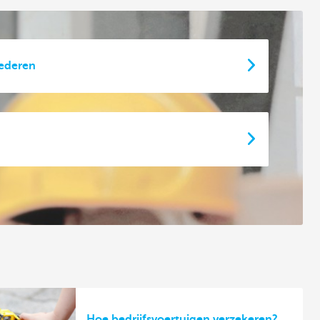
oederen
Hoe bedrijfsvoertuigen verzekeren?