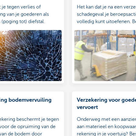
je tegen verlies of
Het kan dat je na een verz
ng van je goederen als
schadegeval je beroepsactiv
(poging tot) diefstal.
volledig kunt uitoefenen. 
tegen de daling van de
bedrijfsresultaten die daar
gevolg is.
ing bodemvervuiling
Verzekering voor goede
vervoert
ekering beschermt je tegen
Onderweg met een aanzienl
voor de opruiming van de
aan materieel en koopwaar
g van de bodem door
rekening in je voertuig? B