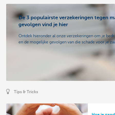
De 3 populairste verzekeringen tegen m
gevolgen vind je hier
Ontdek hieronder al onze verzekeringen om je bedr
en de mogelijke gevolgen van die schade voor je za
Tips & Tricks
Hoe je pand