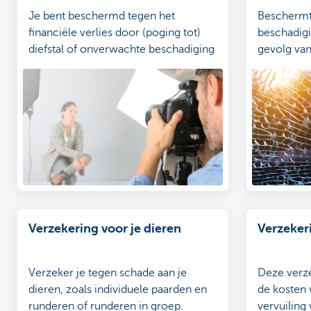
Je bent beschermd tegen het
Beschermt 
financiële verlies door (poging tot)
beschadigi
diefstal of onverwachte beschadiging
gevolg van 
of vernieling van de verzekerde
voorwerpen.
Verzekering voor je dieren
Verzeker
Verzeker je tegen schade aan je
Deze verz
dieren, zoals individuele paarden en
de kosten 
runderen of runderen in groep.
vervuilin