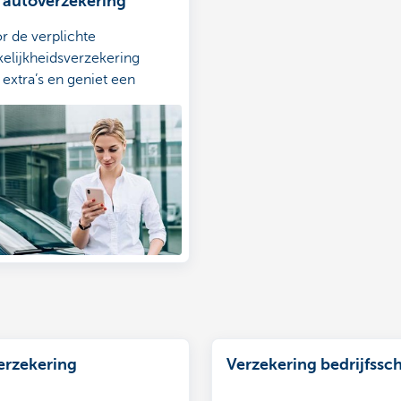
e autoverzekering
r de verplichte
kelijkheidsverzekering
extra’s en geniet een
eide bescherming
r online
verzekering
Verzekering bedrijfssc