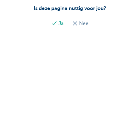
Is deze pagina nuttig voor jou?
Ja
Nee
Ook interessant
Ontdek het volledige aanbod voor ondernemers
Betalen en betaald worden
Sparen en beleggen
Kredieten
Verzekeringen