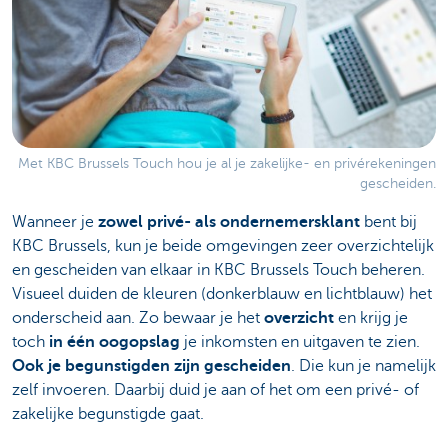
Met KBC Brussels Touch hou je al je zakelijke- en privérekeningen
gescheiden.
Wanneer je
zowel privé- als ondernemersklant
bent bij
KBC Brussels, kun je beide omgevingen zeer overzichtelijk
en gescheiden van elkaar in KBC Brussels Touch beheren.
Visueel duiden de kleuren (donkerblauw en lichtblauw) het
onderscheid aan. Zo bewaar je het
overzicht
en krijg je
toch
in één oogopslag
je inkomsten en uitgaven te zien.
Ook je begunstigden zijn gescheiden
. Die kun je namelijk
zelf invoeren. Daarbij duid je aan of het om een privé- of
zakelijke begunstigde gaat.