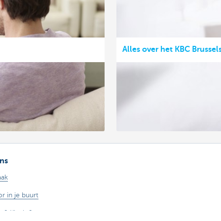
Alles over het KBC Brusse
ns
aak
r in je buurt
m? Klacht?