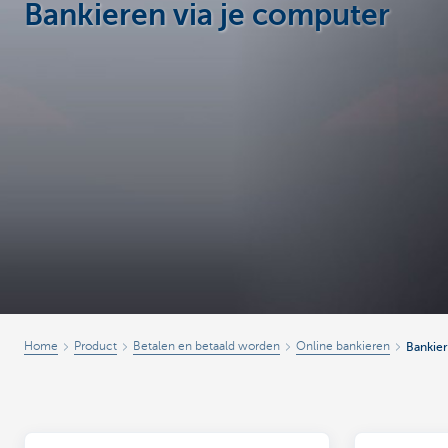
Bankieren via je computer
Ondernemers
Home
Product
Betalen en betaald worden
Online bankieren
Bankier