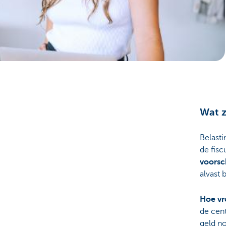
Ondernemers
Wat z
Belast
de fisc
voorsc
alvast 
Hoe vr
de cent
geld n