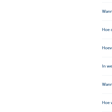
Wanne
Hoe d
Hoeve
In we
Wanne
Hoe v