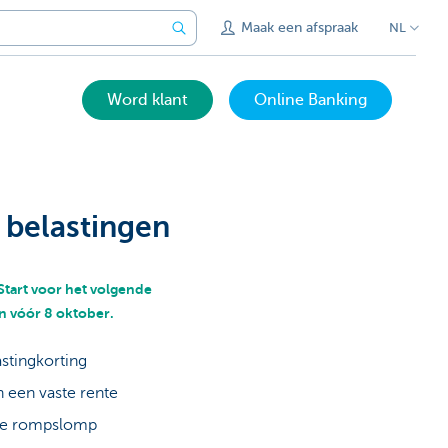
Maak een afspraak
NL
Word klant
Online Banking
 belastingen
Start voor het volgende
n vóór 8 oktober.
astingkorting
n een vaste rente
eve rompslomp