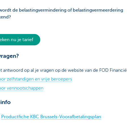
ordt de belastingvermindering of belastingvermeerdering
kend?
eken nu je tarief
vragen?
et antwoord op al je vragen op de website van de FOD Financië
or zelfstandigen en vrije beroepers
oor vennootschappen
info
Productfiche KBC Brussels-Voorafbetalingsplan