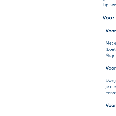
Tip: wi
Voor 
Voor
Met e
(boet
Áls je
Voor
Doe j
je ee
eenma
Voor