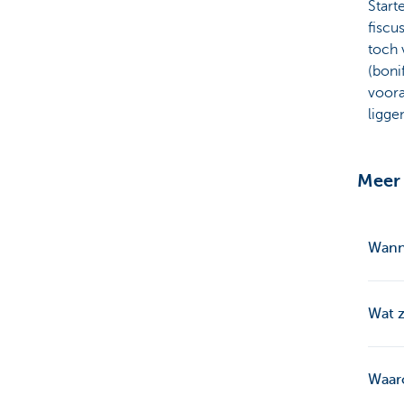
Start
fiscu
toch 
(boni
voora
ligge
Meer 
Wann
Wat z
Waar