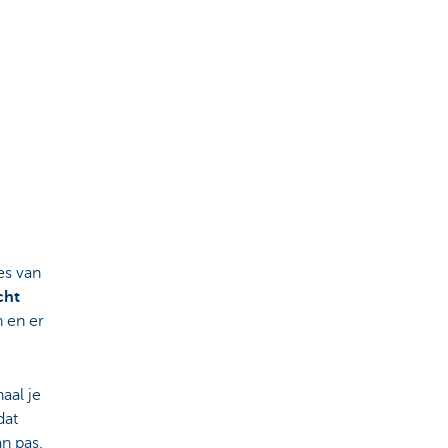
es van
cht
n en er
aal je
dat
n pas.