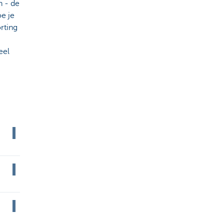
n - de
oe je
rting
eel