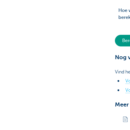
Hoe w
bere
Ber
Nog 
Vind h
Vo
V
Meer 