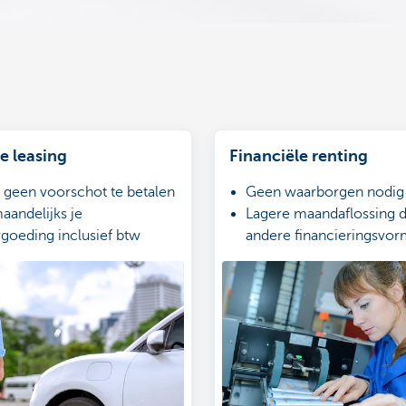
e leasing
Financiële renting
t geen voorschot te betalen
Geen waarborgen nodi
aandelijks je
Lagere maandaflossing d
rgoeding inclusief btw
andere financieringsv
optie aan standaard
Huurfacturen als kosten 
rde van 4%
resultatenrekening