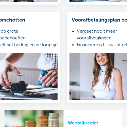
orschotten
Voorafbetalingsplan be
 op grote
Vergeet nooit meer
atiebehoeften
voorafbetalingen
elf het bedrag en de looptijd
Financiering fiscaal aftr
ente op opgenomen bedrag
Sluit online af
Wentelkrediet