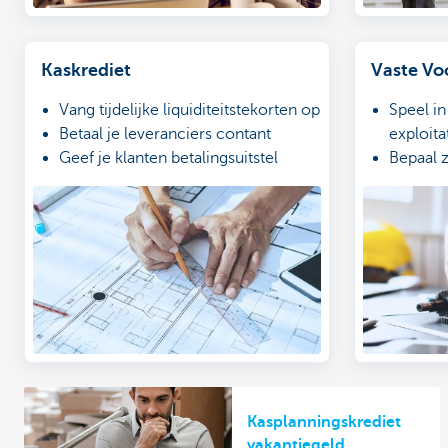
Kaskrediet
Vaste Vo
Vang tijdelijke liquiditeitstekorten op
Speel in
Betaal je leveranciers contant
exploit
Geef je klanten betalingsuitstel
Bepaal z
Enkel r
Kasplanningskrediet
vakantiegeld