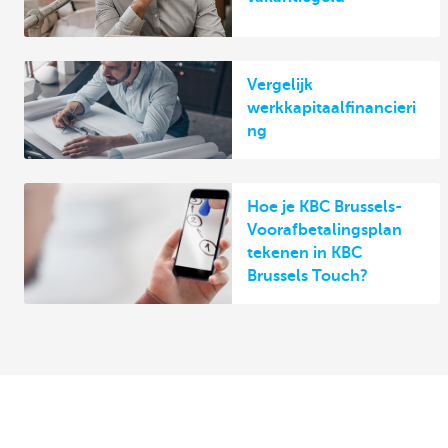
Vergelijk
werkkapitaalfinancieri
ng
Hoe je KBC Brussels-
Voorafbetalingsplan
tekenen in KBC
Brussels Touch?
Ontdek het volledige aanbod voor
Contacteer o