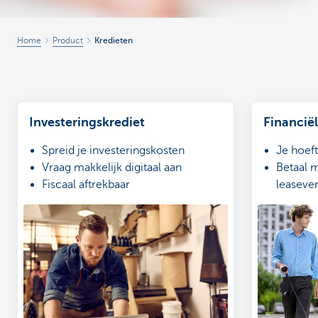
Home
Product
Kredieten
Investeringskrediet
Financiël
Spreid je investeringskosten
Je hoef
Vraag makkelijk digitaal aan
Betaal m
Fiscaal aftrekbaar
leaseve
Aankoop
restwaa