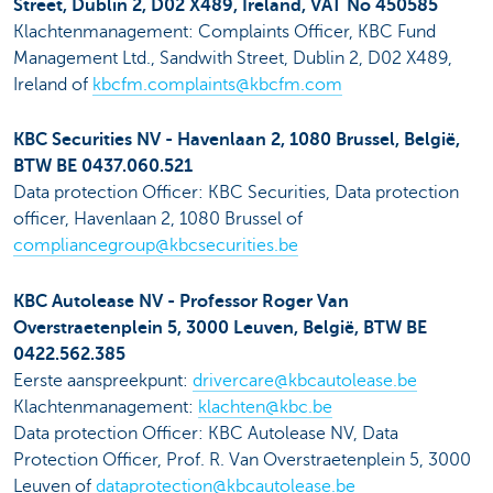
Street, Dublin 2, D02 X489, Ireland, VAT No 450585
Klachtenmanagement: Complaints Officer, KBC Fund
Management Ltd., Sandwith Street, Dublin 2, D02 X489,
Ireland of
kbcfm.complaints@kbcfm.com
KBC Securities NV - Havenlaan 2, 1080 Brussel, België,
BTW BE 0437.060.521
Data protection Officer: KBC Securities, Data protection
officer, Havenlaan 2, 1080 Brussel of
compliancegroup@kbcsecurities.be
KBC Autolease NV - Professor Roger Van
Overstraetenplein 5, 3000 Leuven, België, BTW BE
0422.562.385
Eerste aanspreekpunt:
drivercare@kbcautolease.be
Klachtenmanagement:
klachten@kbc.be
Data protection Officer: KBC Autolease NV, Data
Protection Officer, Prof. R. Van Overstraetenplein 5, 3000
Leuven of
dataprotection@kbcautolease.be