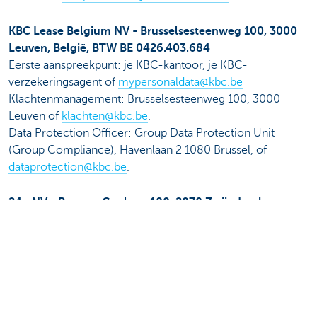
KBC Lease Belgium NV - Brusselsesteenweg 100, 3000
Leuven, België, BTW BE 0426.403.684
Eerste aanspreekpunt: je KBC-kantoor, je KBC-
verzekeringsagent of
mypersonaldata@kbc.be
Klachtenmanagement: Brusselsesteenweg 100, 3000
Leuven of
klachten@kbc.be
.
Data Protection Officer: Group Data Protection Unit
(Group Compliance), Havenlaan 2 1080 Brussel, of
dataprotection@kbc.be
.
24+ NV - Pastoor Coplaan 100, 2070 Zwijndrecht,
België, BTW BE 0895.810.836
Eerste aanspreekpunt:
privacy@24plus.be
Data Protection Officer: Group Data Protection Unit
(Group Compliance), Havenlaan 2 1080 Brussel, of
dataprotection@kbc.be