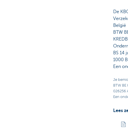
De KBC
Verzek
België
BTW BE
KREDB
Ondern
BS 14 j
1000 Br
Een on
Je bemid
BTW BE 
026256 
Een ond
Lees z