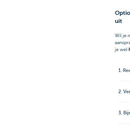
Optio
uit
Wil je 
aanspra
je wel
1. Re
2. Ve
3. Bi