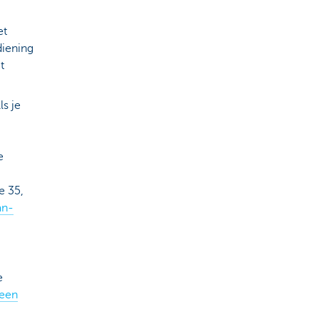
et
diening
t
ls je
e
e 35,
n-
e
 een