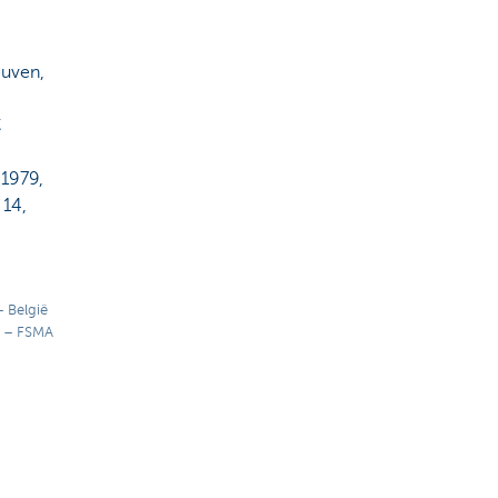
euven,
C
 1979,
 14,
 België
B – FSMA