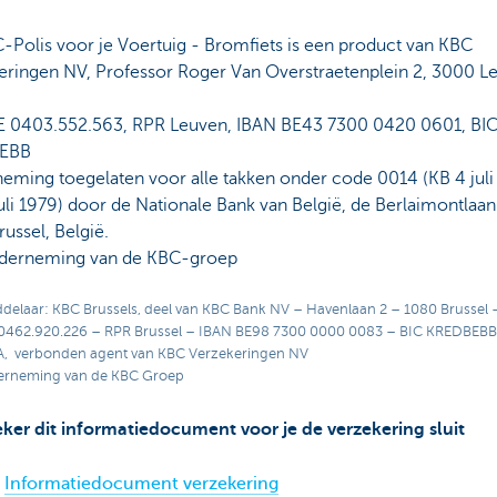
-Polis voor je Voertuig - Bromfiets
is een product van KBC
eringen NV, Professor Roger Van Overstraetenplein 2, 3000 L
 0403.552.563, RPR Leuven, IBAN BE43 7300 0420 0601, BI
EBB
eming toegelaten voor alle takken onder code 0014 (KB 4 juli
uli 1979) door de Nationale Bank van België, de Berlaimontlaan
ussel, België.
derneming van de KBC-groep
delaar: KBC Brussels, deel van KBC Bank NV – Havenlaan 2 – 1080 Brussel –
0462.920.226 – RPR Brussel – IBAN BE98 7300 0000 0083 – BIC KREDBEB
A, verbonden agent van KBC Verzekeringen NV
erneming van de KBC Groep
eker dit informatiedocument voor je de verzekering sluit
Informatiedocument verzekering