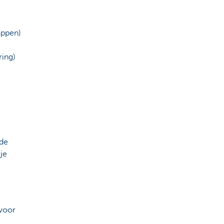
appen)
ring)
 de
je
 voor