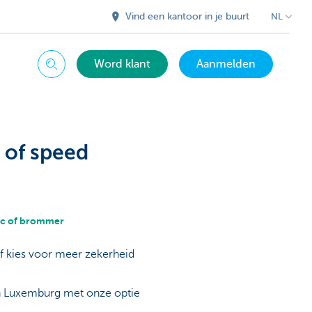
Vind een kantoor in je buurt
NL
Word klant
Aanmelden
Zoeken
 of speed
ec
of
brommer
of kies voor meer zekerheid
en Luxemburg met onze optie