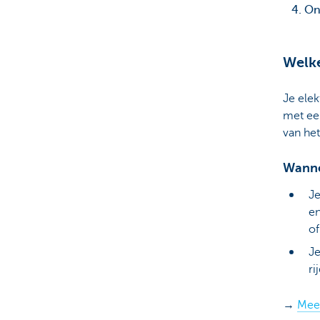
4. On
Welke
Je elek
met ee
van het
Wanne
Je
en
o
Je
ri
→
Meer