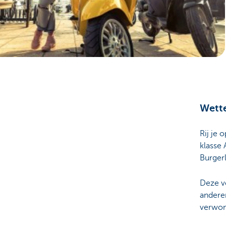
Brussels
Wette
Rij je
klasse 
Burgerl
Deze ve
andere
verwon