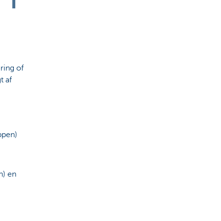
ring of
t af
ppen)
n) en