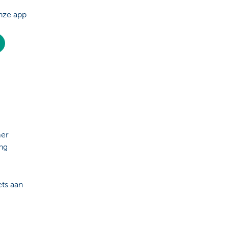
nze app
mer
ng
ets aan