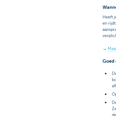
Wanne
Heeft 
en rij
aanspra
verplic
→
Maak
Goed 
De
bo
af
Op
De
Ze
de