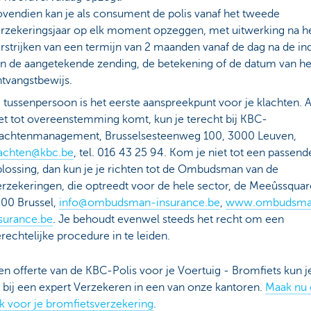
vendien kan je als consument de polis vanaf het tweede
rzekeringsjaar op elk moment opzeggen, met uitwerking na h
rstrijken van een termijn van 2 maanden vanaf de dag na de in
n de aangetekende zending, de betekening of de datum van he
tvangstbewijs.
 tussenpersoon is het eerste aanspreekpunt voor je klachten. A
et tot overeenstemming komt, kun je terecht bij KBC-
lachtenmanagement, Brusselsesteenweg 100, 3000 Leuven,
lachten@kbc.be
, tel. 016 43 25 94. Kom je niet tot een passend
lossing, dan kun je je richten tot de Ombudsman van de
rzekeringen, die optreedt voor de hele sector, de Meeûssquar
00 Brussel,
info@ombudsman-insurance.be
,
www.ombudsma
surance.be
. Je behoudt evenwel steeds het recht om een
rechtelijke procedure in te leiden.
n offerte van de KBC-Polis voor je Voertuig - Bromfiets kun j
 bij een expert Verzekeren in een van onze kantoren.
Maak nu
k voor je bromfietsverzekering
.