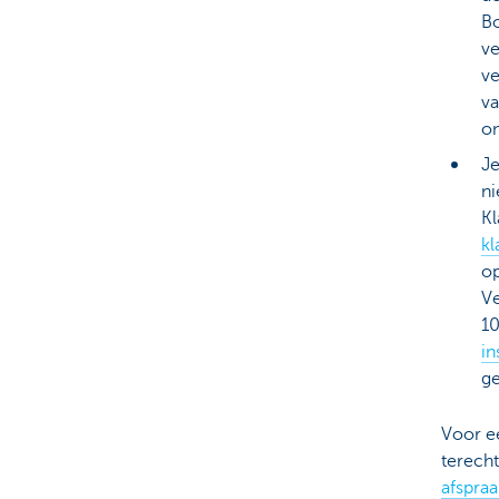
Bo
ve
ve
va
on
Je
ni
K
k
op
Ve
10
in
ge
Voor ee
terecht
afspraa