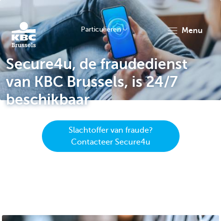
Particulieren
menu
Secure4u, de fraudedienst
KBC
van KBC Brussels, is 24/7
beschikbaar
Slachtoffer van fraude?
Contacteer Secure4u
Brussels