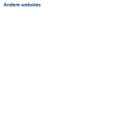
Andere websites
Ondernemers
Commercial banking
Private Banking
KBC
CBC
KBC Groep
Alle websites
Let op, geld lenen kost ook geld.
Sitemap
Over KBC Brussels
Persberichten