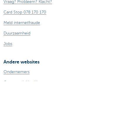
Vraag? Probleem? Klacht?
Card Stop 078 170 170
Meld internetfraude
Duurzaamheid
Jobs
Andere websites
Ondernemers
Commercial banking
Private Banking
KBC
CBC
KBC Groep