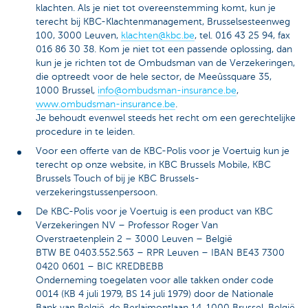
klachten. Als je niet tot overeenstemming komt, kun je
terecht bij KBC-Klachtenmanagement, Brusselsesteenweg
100, 3000 Leuven,
klachten@kbc.be
, tel. 016 43 25 94, fax
016 86 30 38. Kom je niet tot een passende oplossing, dan
kun je je richten tot de Ombudsman van de Verzekeringen,
die optreedt voor de hele sector, de Meeûssquare 35,
1000 Brussel,
info@ombudsman-insurance.be
,
www.ombudsman-insurance.be
.
Je behoudt evenwel steeds het recht om een gerechtelijke
procedure in te leiden.
Voor een offerte van de KBC-Polis voor je Voertuig kun je
terecht op onze website, in KBC Brussels Mobile, KBC
Brussels Touch of bij je KBC Brussels-
verzekeringstussenpersoon.
De KBC-Polis voor je Voertuig is een product van KBC
Verzekeringen NV – Professor Roger Van
Overstraetenplein 2 – 3000 Leuven – België
BTW BE 0403.552.563 – RPR Leuven – IBAN BE43 7300
0420 0601 – BIC KREDBEBB
Onderneming toegelaten voor alle takken onder code
0014 (KB 4 juli 1979, BS 14 juli 1979) door de Nationale
Bank van België, de Berlaimontlaan 14, 1000 Brussel, België.