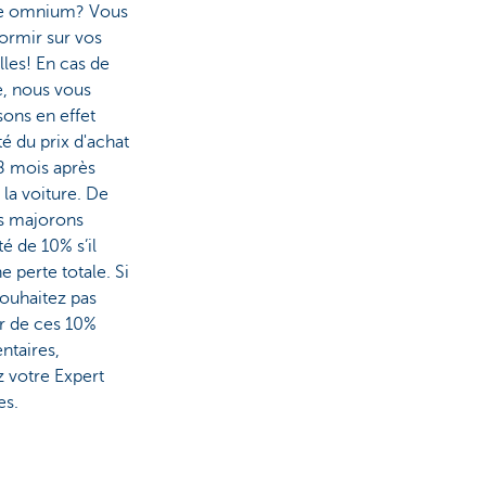
e omnium? Vous
ormir sur vos
lles! En cas de
, nous vous
ons en effet
ité du prix d'achat
8 mois après
 la voiture. De
us majorons
té de 10% s’il
ne perte totale. Si
ouhaitez pas
r de ces 10%
ntaires,
 votre Expert
es.