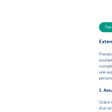
Fai
Exten
Prenez 
souhait
complét
une ass
person
1. Ass
Grâce 
d'un si