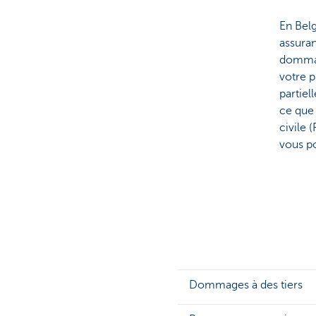
En Belg
assuran
dommag
votre 
partiel
ce que
civile 
vous po
Dommages à des tiers