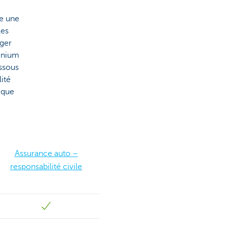
re une
les
ger
omnium
essous
ité
 que
Assurance auto –
responsabilité civile