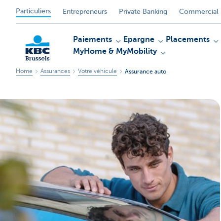
Particuliers
Entrepreneurs
Private Banking
Commercial 
Paiements
Epargne
Placements
MyHome & MyMobility
Home
Assurances
Votre véhicule
Assurance auto
KBC