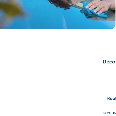
Brussels
Décou
Roul
Si vou