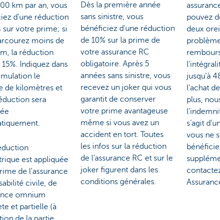
Dès la première année
000 km par an, vous
assuranc
sans sinistre, vous
iez d'une réduction
pouvez d
bénéficiez d’une réduction
 sur votre prime; si
deux orei
de 10% sur la prime de
arcourez moins de
problème
votre assurance RC
m, la réduction
rembours
obligatoire. Après 5
 15%. Indiquez dans
l'intégral
années sans sinistre, vous
imulation le
jusqu'à 4
recevez un joker qui vous
 de kilomètres et
l'achat de
garantit de conserver
éduction sera
plus, no
votre prime avantageuse
uée
l'indemni
même si vous avez un
tiquement.
s’agit d’u
accident en tort. Toutes
vous ne s
les infos sur la réduction
bénéficie
éduction
de l’assurance RC et sur le
suppléme
rique est appliquée
joker figurent dans les
contactez
prime de l'assurance
conditions générales.
Assuranc
abilité civile, de
rance omnium
e et partielle (à
tion de la partie