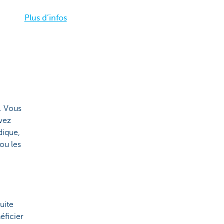
Plus d’infos
s. Vous
vez
dique,
ou les
suite
éficier