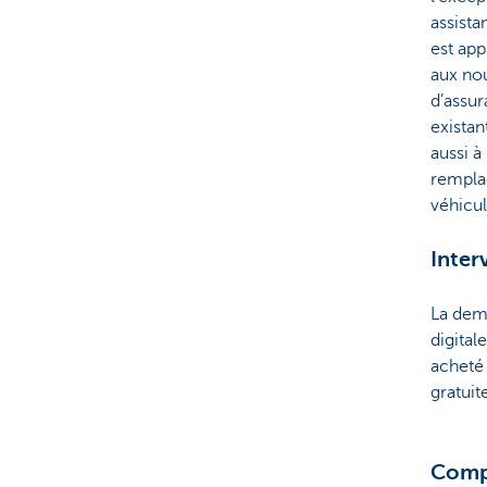
assista
est app
aux nou
d’assur
existan
aussi à
rempla
véhicul
Inter
La dema
digital
acheté 
gratuit
Comp