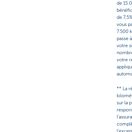
de 15.
bénéfic
de 7,5%
vous p
7.500 k
passe à
votre s
nombre
votre r
appliq
automa
** La r
kilomét
sur la 
respons
l'assu
complèt
l’excep