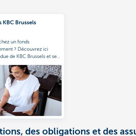
s KBC Brussels
chez un fonds
sement ? Découvrez ici
endue de KBC Brussels et ses
vestissement intéressantes.
ions, des obligations et des ass