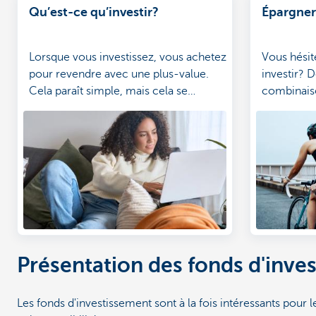
Qu’est-ce qu’investir?
Épargner 
Lorsque vous investissez, vous achetez
Vous hésit
pour revendre avec une plus-value.
investir? 
Cela paraît simple, mais cela se
combinais
complique lorsque l’on y ajoute la
d'investiss
Bourse, les actions et le risque. Mais
intéressan
pas de panique: nous avons décodé le
tout...
Présentation des fonds d'inve
Les fonds d'investissement sont à la fois intéressants pour 