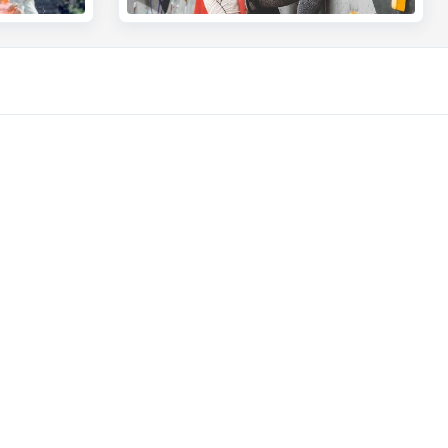
Autres sites web
Entrepreneurs
Commercial Banking
?
Private Banking
CBC
KBC
Groupe KBC
Tous les sites web