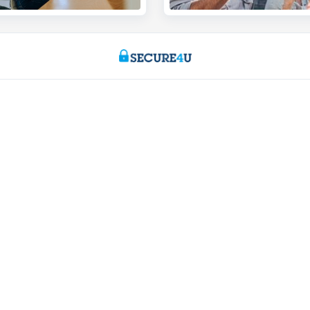
s
Nous sommes là pour vous
gne
Prendre rendez-vous en ligne
ayé
Trouver une agence
ionnels
Questions, suggestions ou plaintes
r entrepreneurs
Card Stop 078 170 170
cements
Signaler une fraude sur Internet
 ligne
Durabilité
rieur
Jobs