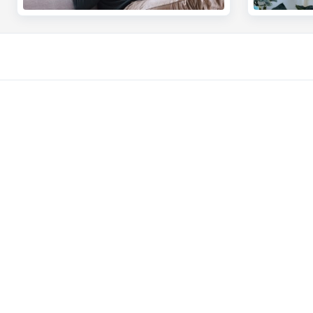
Particuliers
Entrepreneur
Paiements et Self banking
La banque en li
Emprunter
Payer et être p
Epargner
Crédits profess
Epargne fiscale
Assurances pou
Placements
Epargne et pla
Assurer
Ma boutique en
Expats
Commerce exté