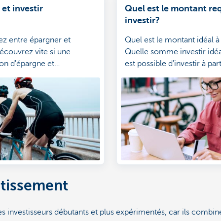
et investir
Quel est le montant re
investir?
ez entre épargner et
Quel est le montant idéal à 
Découvrez vite si une
Quelle somme investir idéa
on d'épargne et
est possible d'investir à par
ements ne serait pas plus
euros par mois. Trouvez
te pour vous.
l'investissement qui vous c
stissement
les investisseurs débutants et plus expérimentés, car ils combin