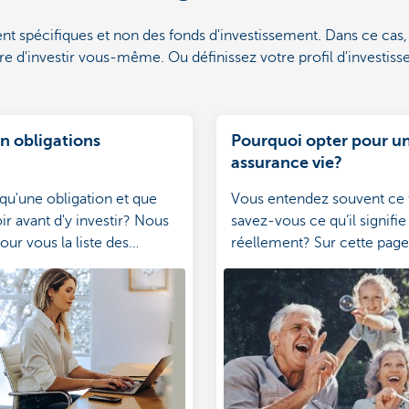
nt spécifiques et non des fonds d'investissement. Dans ce cas
re d'investir vous-même. Ou définissez votre profil d'investiss
en obligations
Pourquoi opter pour u
assurance vie?
qu'une obligation et que
Vous entendez souvent ce 
oir avant d'y investir? Nous
savez-vous ce qu’il signifie
our vous la liste des
réellement? Sur cette page
et des inconvénients.
découvrirez de quoi il s’agi
exactement, quelles options
vous et quand elles sont in
pour vous ou votre famille
n’aurez ainsi aucun mal à fa
choix.