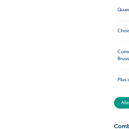
Quand
Choi
Comme
Bruss
Plus 
All
Comb