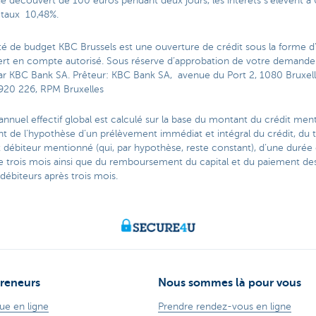
e découvert de 100 euros pendant deux jours, les intérêts s'élèvent à
 taux 10,48%.
ité de budget KBC Brussels est une ouverture de crédit sous la forme d
rt en compte autorisé. Sous réserve d’approbation de votre demande
par KBC Bank SA. Prêteur: KBC Bank SA, avenue du Port 2, 1080 Bruxel
920 226, RPM Bruxelles
annuel effectif global est calculé sur la base du montant du crédit me
nt de l’hypothèse d’un prélèvement immédiat et intégral du crédit, du 
t débiteur mentionné (qui, par hypothèse, reste constant), d’une durée
de trois mois ainsi que du remboursement du capital et du paiement de
 débiteurs après trois mois.
reneurs
Nous sommes là pour vous
ue en ligne
Prendre rendez-vous en ligne