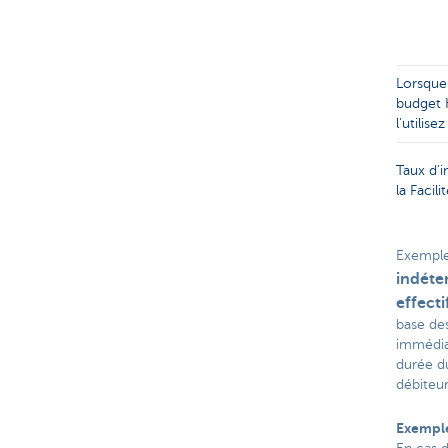
Lorsque 
budget 
l'utilise
Taux d'i
la Facil
Exemple
indéte
effect
base de
immédiat
durée d
débiteur
Exemple