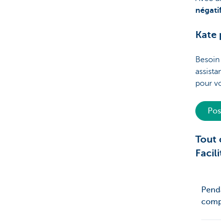
négati
Kate 
Besoin 
assista
pour v
Pos
Tout 
Facil
Pend
comp