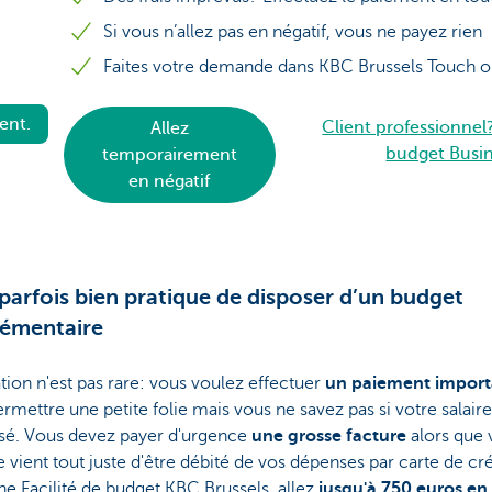
Si vous n’allez pas en négatif, vous ne payez rien
Faites votre demande dans KBC Brussels Touch o
ent.
Client professionnel?
Allez
budget Busin
temporairement
en négatif
t parfois bien pratique de disposer d’un budget
lémentaire
ation n'est pas rare: vous voulez effectuer
un paiement import
rmettre une petite folie mais vous ne savez pas si votre salaire
rsé. Vous devez payer d'urgence
une grosse facture
alors que 
vient tout juste d'être débité de vos dépenses par carte de cré
e Facilité de budget KBC Brussels, allez
jusqu'à 750 euros en