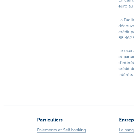
En cas d
euro au
La Facil
découve
crédit 
BE 462 
Le taux 
et parta
d’intérê
crédit 
intérêts
Particuliers
Entrep
Paiements et Self banking
La banq