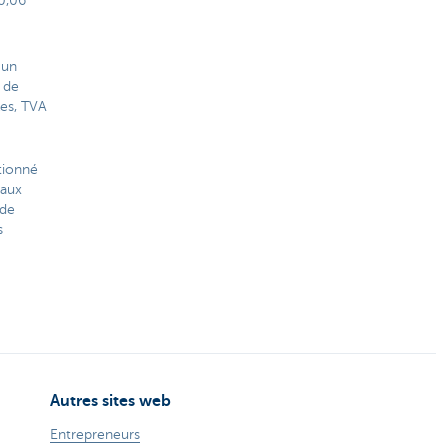
 0,06
'un
 de
les, TVA
ntionné
taux
 de
s
Autres sites web
Entrepreneurs