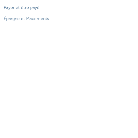
Payer et être payé
Épargne et Placements
Crédits
Assurances
Entreprendre en ligne
Commerce extérieur
Des questions? N'hésitez pas à nous contacter
Prendre rendez-vous
KBC Brussels près de chez vous
Une question? Un problème? Une plainte?
Card Stop 078 170 170
Signalez une fraude sur Internet