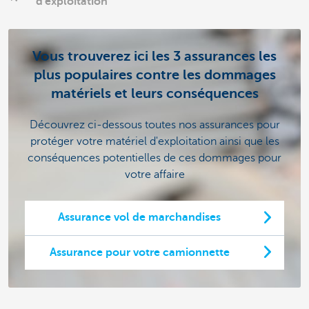
d'exploitation
Vous trouverez ici les 3 assurances les
plus populaires contre les dommages
matériels et leurs conséquences
Découvrez ci-dessous toutes nos assurances pour
protéger votre matériel d'exploitation ainsi que les
conséquences potentielles de ces dommages pour
votre affaire
Assurance vol de marchandises
Assurance pour votre camionnette