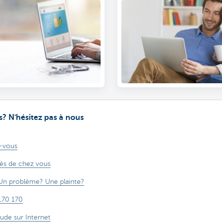
SafeShops.be indique que 
webshop est fiable à 100%.
? N'hésitez pas à nous
-vous
rès de chez vous
Un problème? Une plainte?
170 170
aude sur Internet