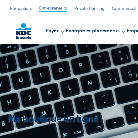
Entrepreneurs
Particuliers
Private Banking
Commercial 
Payer
Épargne et placements
Empr
KBC
Ma boutique en ligne