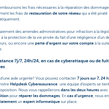
emboursons les frais nécessaires à la réparation des dommage
ent les frais de
restauration de votre réseau
qui a été piraté
atiquement.
aiement des amendes administratives pour infraction à la légis
e à la protection de la vie privée du fait d’une négligence d’un d
leurs, ou encore une
perte d’argent sur votre compte
à la suit
e.
istance 7j/7, 24h/24, en cas de cyberattaque ou de fui
es
 d’une aide urgente? Vous pouvez contacter
7 jours sur 7, 24 
notre
Helpdesk Cyberassurance
: une équipe d’experts se tien
isposition. Nous vous rappellerons
dans les deux heures
avec
ition
pour
réparer les dommages
. En
cas d’urgence
, nous e
iatement
un
expert informatique
sur place.