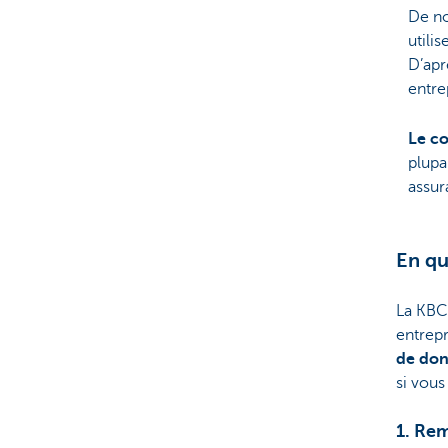
De no
utili
D’ap
entre
Le c
plupa
assur
En qu
La KBC
entrepr
de do
si vous
1. Re