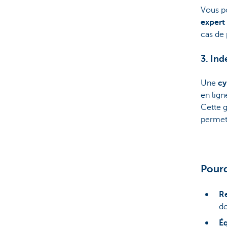
Vous p
expert
cas de 
3. Ind
Une
cy
en lign
Cette g
permett
Pourq
Re
d
Éq