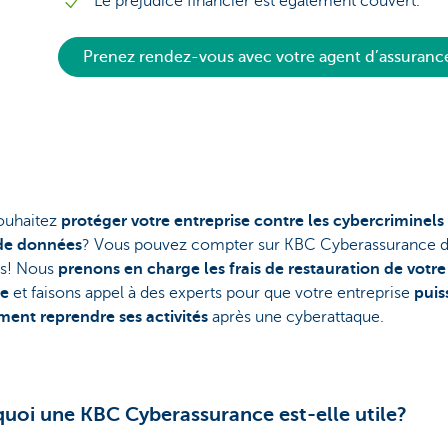
Le préjudice financier est également couvert.
Prenez rendez-vous avec votre agent d’assuranc
ouhaitez
protéger votre entreprise contre les cybercriminels
 de données
? Vous pouvez compter sur KBC Cyberassurance 
ls! Nous
prenons en charge les frais de restauration de votre
me
et faisons appel à des experts pour que votre entreprise
puis
ment reprendre ses activités
après une cyberattaque.
uoi une KBC Cyberassurance est-elle utile?