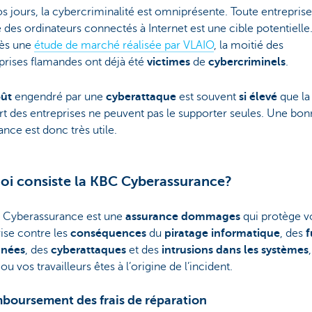
s jours, la cybercriminalité est omniprésente. Toute entreprise
se des ordinateurs connectés à Internet est une cible potentielle
rès une
étude de marché réalisée par VLAIO
, la moitié des
prises flamandes ont déjà été
victimes
de
cybercriminels
.
oût
engendré par une
cyberattaque
est souvent
si élevé
que la
rt des entreprises ne peuvent pas le supporter seules. Une bo
ance est donc très utile.
oi consiste la KBC Cyberassurance?
 Cyberassurance est une
assurance dommages
qui protège v
ise contre les
conséquences
du
piratage informatique
, des
f
nnées
, des
cyberattaques
et des
intrusions dans les systèmes
 ou vos travailleurs êtes à l’origine de l’incident.
mboursement des frais de réparation