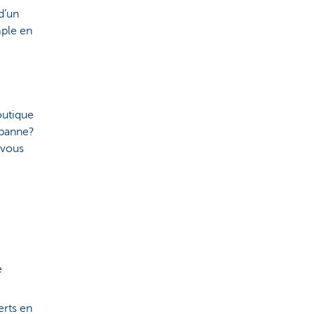
d’un
mple en
outique
 panne?
 vous
e
erts en