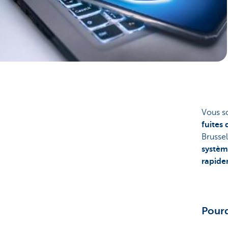
Entrepreneurs
Vous s
fuites
Brusse
systè
rapide
Pourq