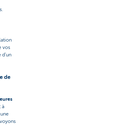
s.
lation
e vos
e d’un
te de
heures
t à
 une
nvoyons