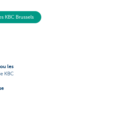
es KBC Brussels
 ou les
de KBC
se