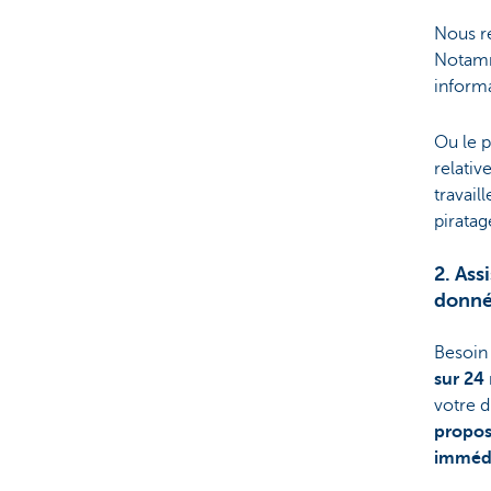
Nous r
Notamm
inform
Ou le p
relativ
travail
piratag
2. Ass
donné
Besoin
sur 24
votre d
propos
imméd