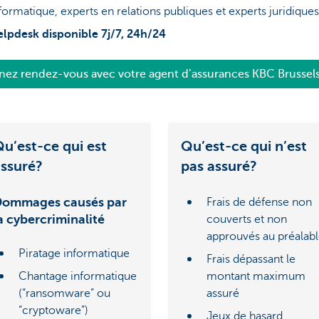
formatique, experts en relations publiques et experts juridiques
lpdesk disponible 7j/7, 24h/24
nez rendez-vous avec votre agent d’assurances KBC Brussel
u’est-ce qui est
Qu’est-ce qui n’est
ssuré?
pas assuré?
ommages causés par
Frais de défense non
a cybercriminalité
couverts et non
approuvés au préalab
Piratage informatique
Frais dépassant le
Chantage informatique
montant maximum
(“ransomware” ou
assuré
“cryptoware”)
Jeux de hasard