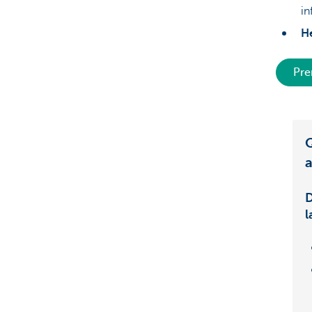
in
He
Pre
Q
a
D
l