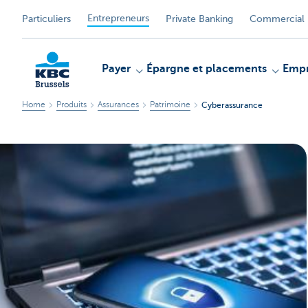
Entrepreneurs
Particuliers
Private Banking
Commercial 
Payer
Épargne et placements
Empr
Home
Produits
Assurances
Patrimoine
Cyberassurance
KBC