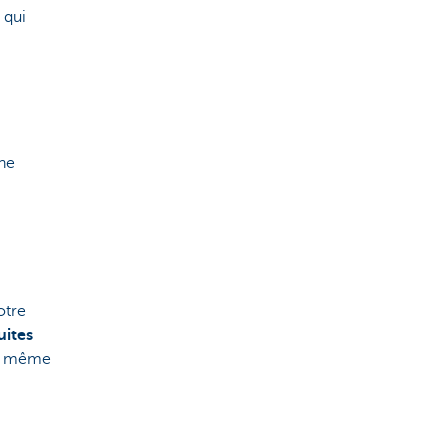
 qui
.
nne
otre
uites
, même