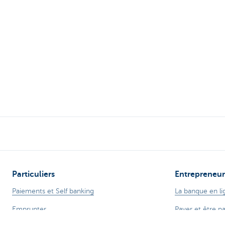
Particuliers
Entrepreneur
Paiements et Self banking
La banque en li
Emprunter
Payer et être p