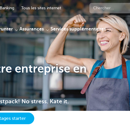
Banking
Tous les sites internet
unter
Assurances
Services supplémentaires
re entreprise en
stpack! No stress. Kate it.
ages starter