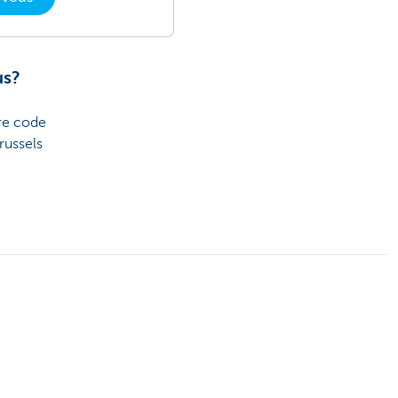
us?
re code
russels