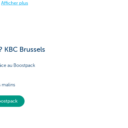
Afficher plus
? KBC Brussels
râce au Boostpack
s malins
Boostpack