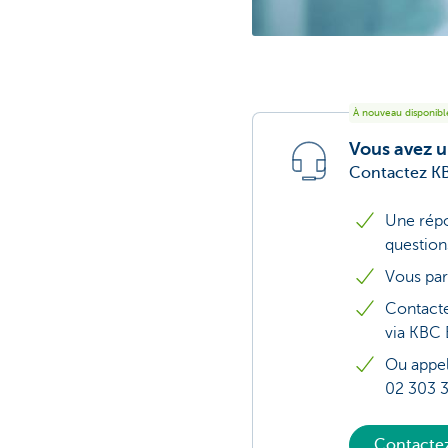
À nouveau disponible
Vous avez u
Contactez KB
Une répo
question
Vous par
Contacte
via KBC 
Ou appel
02 303 
Contactez