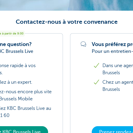
Contactez-nous à votre convenance
 à partir de 9:00
ne question?
Vous préférez p
C Brussels Live
Pour un entretien
nse rapide à vos
Dans une age
s.
Brussels
lez à un expert.
Chez un agent
Brussels
z-nous encore plus vite
Brussels Mobile
ez KBC Brussels Live au
31 60
 KBC Brussels Live
Prenez rendez