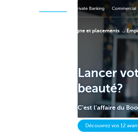
Entrepreneurs
Particuliers
Private Banking
Commercial 
Payer
Épargne et placements
Empr
KBC
Lancer vot
beauté?
C’est l’affaire du Boo
Découvrez vos 12 avant