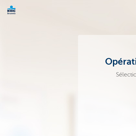
KBC
Entrepreneurs
Opérati
Sélecti