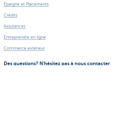
Épargne et Placements
Crédits
Assurances
Entreprendre en ligne
Commerce extérieur
Des questions? N'hésitez pas à nous contacter
Prendre rendez-vous
KBC Brussels près de chez vous
Une question? Un problème? Une plainte?
Card Stop 078 170 170
Signalez une fraude sur Internet