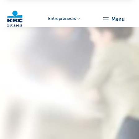
Entrepreneurs
menu
KBC
Entrepreneurs