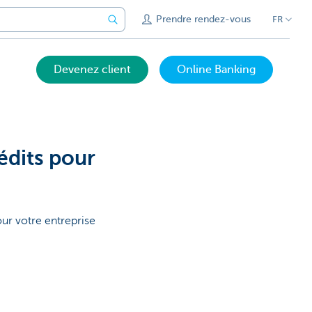
Prendre rendez-vous
FR
Devenez client
Online Banking
édits pour
r votre entreprise