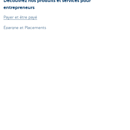
Découvrez nos produits et services pour
entrepreneurs
Payer et être payé
Épargne et Placements
Crédits
Assurances
Entreprendre en ligne
Commerce extérieur
Des questions? N'hésitez pas à nous contacter
Prendre rendez-vous
KBC Brussels près de chez vous
Une question? Un problème? Une plainte?
Card Stop 078 170 170