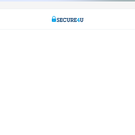
s
Nous sommes là pour vous
gne
Prendre rendez-vous en ligne
ayé
Trouver une agence
ionnels
Questions, suggestions ou plaintes
r entrepreneurs
Card Stop 078 170 170
cements
Signaler une fraude sur Internet
 ligne
Durabilité
rieur
Jobs