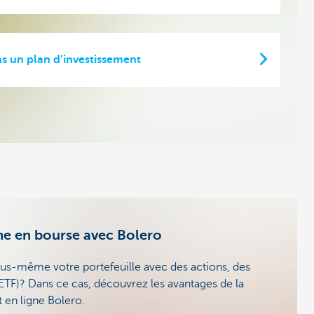
s un plan d’investissement
me en bourse avec Bolero
ous-même votre portefeuille avec des actions, des
(ETF)? Dans ce cas, découvrez les avantages de la
 en ligne Bolero.