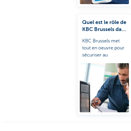
les escrocs.
Quel est le rôle de
KBC Brussels dans
la sécurisation de
KBC Brussels met
vos opérations
tout en oeuvre pour
bancaires en
sécuriser au
ligne?
maximum vos
opérations bancaires
en ligne.