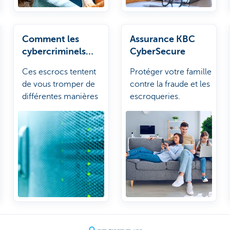
Comment les
Assurance KBC
cybercriminels
CyberSecure
procèdent-ils?
Ces escrocs tentent
Protéger votre famille
de vous tromper de
contre la fraude et les
différentes manières
escroqueries.
afin de se procurer
vos données
personnelles. Plus
d’informations sur
leur mode opératoire