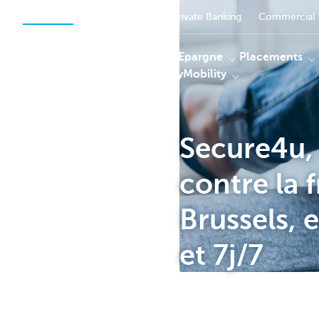
Particuliers
Entrepreneurs
Private Banking
Commercial 
Paiements
Epargne
Placements
MyHome & MyMobility
Secure4u, 
KBC
contre la 
Brussels, 
et 7j/7