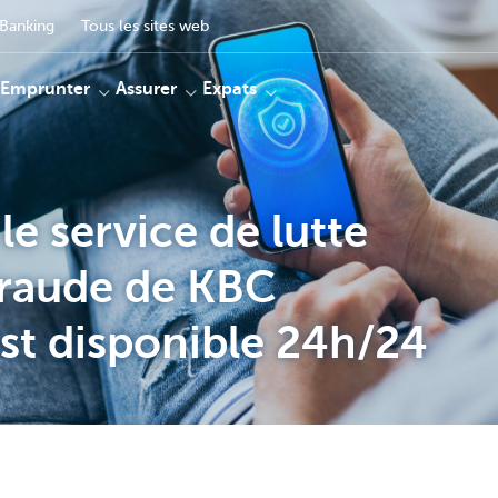
Banking
Tous les sites web
Emprunter
Assurer
Expats
le service de lutte
fraude de KBC
est disponible 24h/24