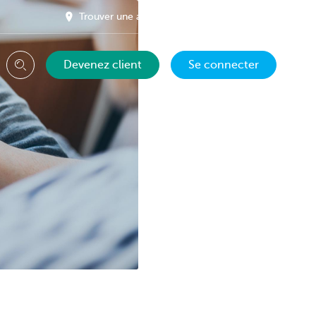
Trouver une agence près de chez vous
FR
Devenez client
Se connecter
Chercher