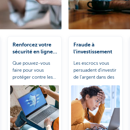
Renforcez votre
Fraude à
sécurité en ligne
l'investissement
en 5 étapes
Que pouvez-vous
Les escrocs vous
faire pour vous
persuadent d'investir
protéger contre les
de l'argent dans des
escroqueries en
placements à haut
ligne?
rendement.