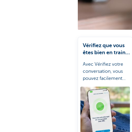
Vérifiez que vous
êtes bien en train
de parler à un
Avec Vérifiez votre
collaborateur de
conversation, vous
KBC Brussels
pouvez facilement
vérifier si vous êtes
bien en
communication avec
un collaborateur de
KBC Brussels. Vous
gardez ainsi une
longueur d'avance sur