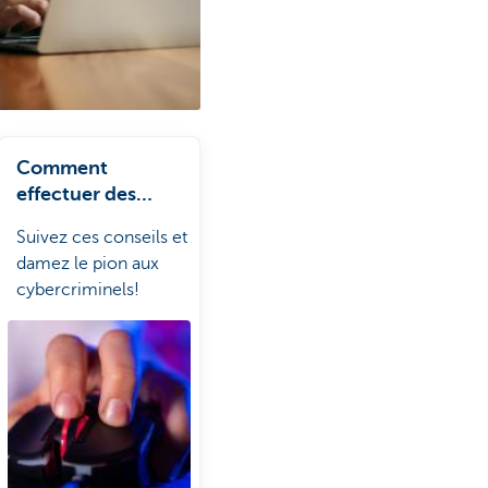
Comment
effectuer des
opérations
Suivez ces conseils et
bancaires en ligne
damez le pion aux
en toute sécurité?
cybercriminels!