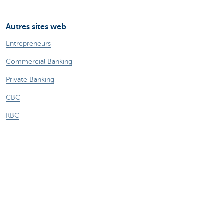
Autres sites web
Entrepreneurs
Commercial Banking
Private Banking
CBC
KBC
Groupe KBC
Tous les sites web
Attention, emprunter de l'argent coûte aussi
de l'argent.