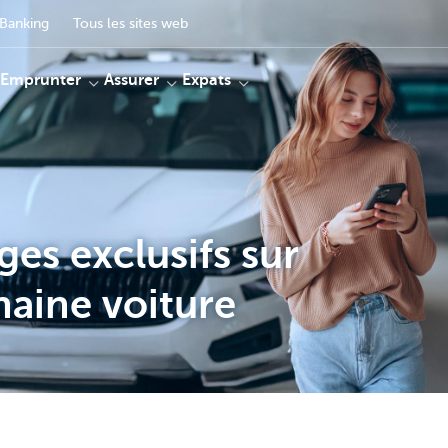
Banking
Tous les sites web
Emprunter
Assurer
Expats
es exclusifs sur
haine voiture