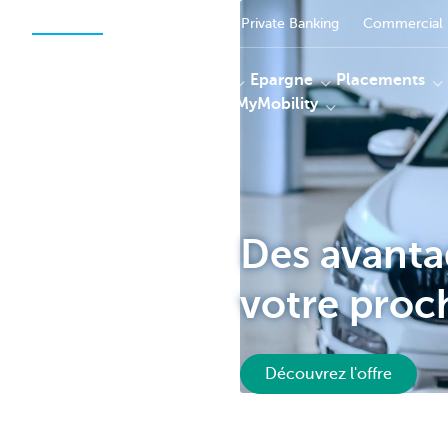
Particuliers
Entrepreneurs
Private Banking
Commercial 
Paiements
Epargne
Placements
MyHome & MyMobility
KBC
Des avantag
votre proc
Découvrez l'offre