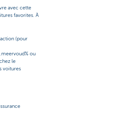
vre avec cette
itures favorites. À
action (pour
n.meervoud% ou
chez le
s voitures
assurance