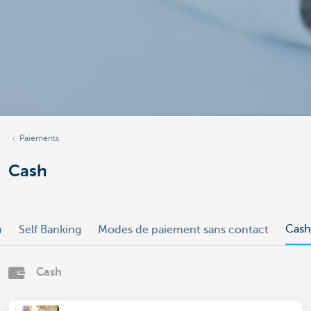
Paiements
Cash
Cash
u
Self Banking
Modes de paiement sans contact
Cash