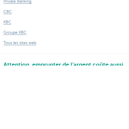
Private Banking
CBC
KBC
Groupe KBC
Tous les sites web
Attention, emprunter de l'argent coûte aussi
de l'argent.
Sitemap
A propos de KBC Brussels
Communiqués de presse
Tarifs
Vie privée
Informations juridiques