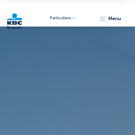
Particuliers
menu
KBC
Brussels