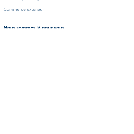
Commerce extérieur
Nous sommes là pour vous
Prendre rendez-vous en ligne
Trouver une agence
Questions, suggestions ou plaintes?
Card Stop 078 170 170
Signaler une fraude sur Internet
Durabilité
Jobs
Autres sites web
Entrepreneurs