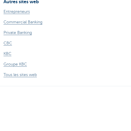
Autres sites web
Entrepreneurs
Commercial Banking
Private Banking
CBC
KBC
Groupe KBC
Tous les sites web
Attention, emprunter de l'argent coûte aussi
de l'argent.
Sitemap
A propos de KBC Brussels