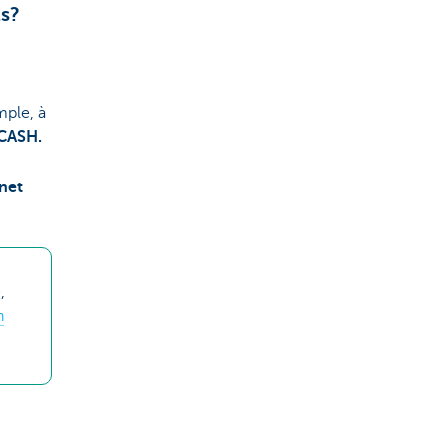
ls?
mple, à
CASH.
net
,
n