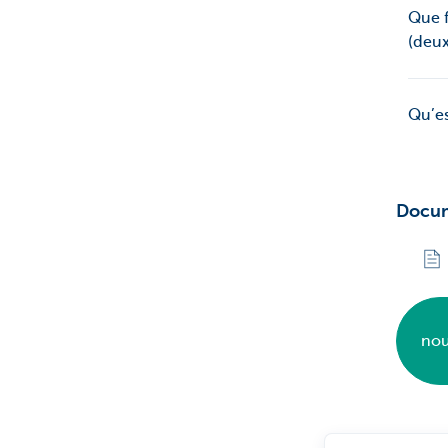
Que f
(deux
Qu’es
Docu
nou