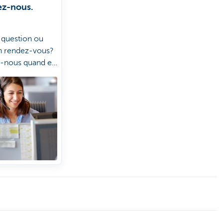
ez-nous.
 question ou
n rendez-vous?
-nous quand et
ulez, de la
ui vous
le mieux.