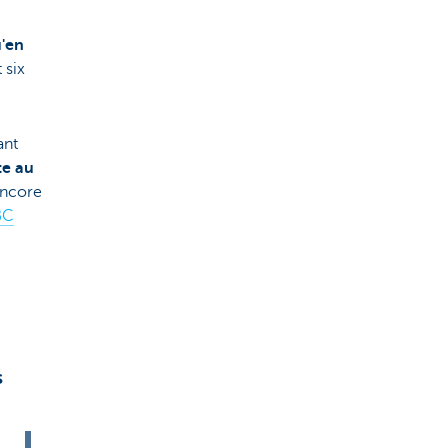
u'en
 six
ant
te au
encore
BC
s