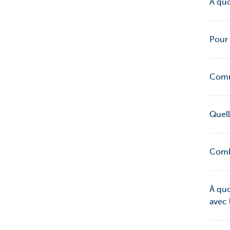
À quo
Pour 
Comm
Quell
Comb
À quo
avec 