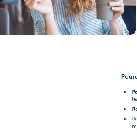
Brussels
Pourq
Pa
le
Re
Pa
m