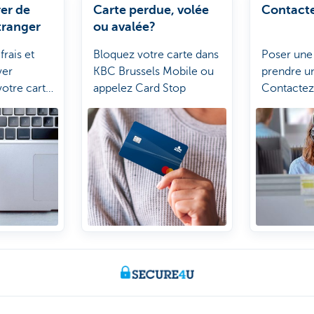
rer de
Carte perdue, volée
Contact
étranger
ou avalée?
rais et
Bloquez votre carte dans
Poser une
ver
KBC Brussels Mobile ou
prendre u
 votre carte
appelez Card Stop
Contactez
oyagez.
où vous vo
manière q
convient 