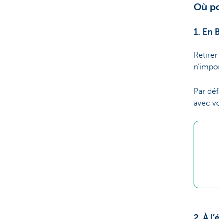
Où po
1. En 
Retirer
n’impo
Par dé
avec vo
2. À l