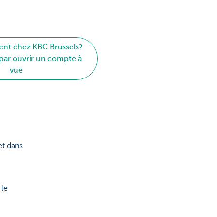
ient chez KBC Brussels?
r ouvrir un compte à
vue
t dans
 le